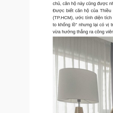
chủ, căn hộ này cũng được nh
Được biết căn hộ của Thiều
(TP.HCM), ước tính diện tíc
to khổng lồ" nhưng lại có vị t
vừa hướng thẳng ra công viê