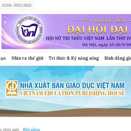
ISSN: 3093-382X
tạo
Nhìn ra thế giới
Tri thức & Kỹ năng sống
Bình đẳng gi
 nhìn giới
Đời sống