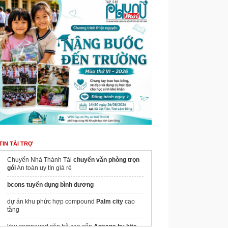
TIN TÀI TRỢ
Chuyển Nhà Thành Tài
chuyển văn phòng trọn
gói
An toàn uy tín giá rẻ
bcons tuyển dụng bình dương
dự án khu phức hợp compound
Palm city
cao
tầng
khu compound căn hộ cao cấp
Ansana by kita