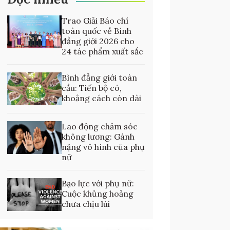
Trao Giải Báo chí
toàn quốc về Bình
đẳng giới 2026 cho
24 tác phẩm xuất sắc
Bình đẳng giới toàn
cầu: Tiến bộ có,
khoảng cách còn dài
Lao động chăm sóc
không lương: Gánh
nặng vô hình của phụ
nữ
Bạo lực với phụ nữ:
Cuộc khủng hoảng
chưa chịu lùi