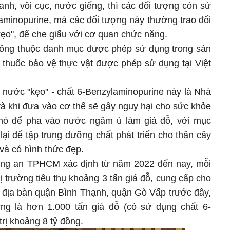
anh, vôi cục, nước giếng, thì các đối tượng còn sử
aminopurine, mà các đối tượng này thường trao đổi
"kẹo", để che giấu với cơ quan chức năng.
hông thuộc danh mục được phép sử dụng trong sản
thuốc bảo vệ thực vật được phép sử dụng tại Việt
ứ nước "kẹo" - chất 6-Benzylaminopurine này là Nhà
à khi đưa vào cơ thể sẽ gây nguy hại cho sức khỏe
nó để pha vào nước ngâm ủ làm giá đỗ, với mục
lại để tập trung dưỡng chất phát triển cho thân cây
 và có hình thức đẹp.
Công an TPHCM xác định từ năm 2022 đến nay, mỗi
ị trường tiêu thụ khoảng 3 tấn giá đỗ, cung cấp cho
n địa bàn quận Bình Thạnh, quận Gò Vấp trước đây,
ờng là hơn 1.000 tấn giá đỗ (có sử dụng chất 6-
trị khoảng 8 tỷ đồng.