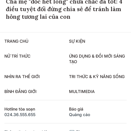
Cha mẹ "dốc hết lòng" chưa chắc đã tốt: 4
điều tuyệt đối đừng chia sẻ để tránh làm
hỏng tương lai của con
TRANG CHỦ
SỰ KIỆN
NỮ TRÍ THỨC
ỨNG DỤNG & ĐỔI MỚI SÁNG
TẠO
NHÌN RA THẾ GIỚI
TRI THỨC & KỸ NĂNG SỐNG
BÌNH ĐẲNG GIỚI
MULTIMEDIA
Hotline tòa soạn
Báo giá
024.36.555.655
Quảng cáo