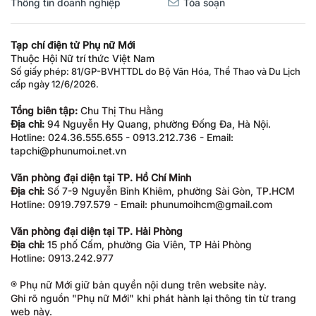
Thông tin doanh nghiệp
Tòa soạn
Tạp chí điện tử Phụ nữ Mới
Thuộc Hội Nữ trí thức Việt Nam
Số giấy phép: 81/GP-BVHTTDL do Bộ Văn Hóa, Thể Thao và Du Lịch
cấp ngày 12/6/2026.
Tổng biên tập:
Chu Thị Thu Hằng
Địa chỉ:
94 Nguyễn Hy Quang, phường Đống Đa, Hà Nội.
Hotline: 024.36.555.655 - 0913.212.736 - Email:
tapchi@phunumoi.net.vn
Văn phòng đại diện tại TP. Hồ Chí Minh
Địa chỉ:
Số 7-9 Nguyễn Bỉnh Khiêm, phường Sài Gòn, TP.HCM
Hotline: 0919.797.579 - Email: phunumoihcm@gmail.com
Văn phòng đại diện tại TP. Hải Phòng
Địa chỉ:
15 phố Cấm, phường Gia Viên, TP Hải Phòng
Hotline: 0913.242.977
® Phụ nữ Mới giữ bản quyền nội dung trên website này.
Ghi rõ nguồn "Phụ nữ Mới" khi phát hành lại thông tin từ trang
web này.