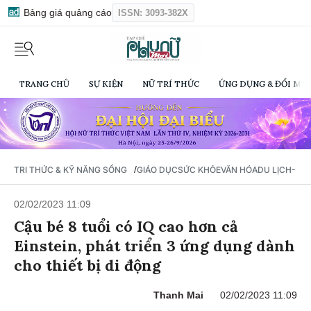
Bảng giá quảng cáo
ISSN: 3093-382X
TRANG CHỦ
SỰ KIỆN
NỮ TRÍ THỨC
ỨNG DỤNG & ĐỔI MỚI
/
TRI THỨC & KỸ NĂNG SỐNG
GIÁO DỤC
SỨC KHỎE
VĂN HÓA
DU LỊCH- Ẩ
02/02/2023 11:09
Cậu bé 8 tuổi có IQ cao hơn cả
Einstein, phát triển 3 ứng dụng dành
cho thiết bị di động
Thanh Mai
02/02/2023 11:09