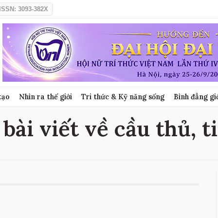
ISSN: 3093-382X
tạo
Nhìn ra thế giới
Tri thức & Kỹ năng sống
Bình đẳng gi
 bài viết về cầu thủ, t