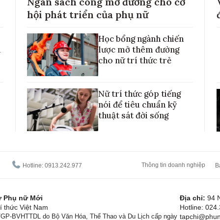
Ngân sách công mở đường cho cơ
hội phát triển của phụ nữ
Học bổng ngành chiến
h
lược mở thêm đường
cho nữ trí thức trẻ
Nữ trí thức góp tiếng
nói để tiêu chuẩn kỹ
thuật sát đời sống
Thông tin doanh nghiệp
Hotline: 0913.242.977
B
tử Phụ nữ Mới
Địa chỉ:
94 
í thức Việt Nam
Hotline: 024
1/GP-BVHTTDL do Bộ Văn Hóa, Thể Thao và Du Lịch cấp ngày
tapchi@phun