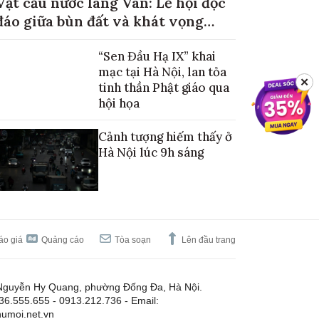
Vật cầu nước làng Vân: Lễ hội độc
đáo giữa bùn đất và khát vọng
mùa màng no đủ
“Sen Đầu Hạ IX” khai
mạc tại Hà Nội, lan tỏa
✕
tinh thần Phật giáo qua
hội họa
Cảnh tượng hiếm thấy ở
Hà Nội lúc 9h sáng
áo giá
Quảng cáo
Tòa soạn
Lên đầu trang
Nguyễn Hy Quang, phường Đống Đa, Hà Nội.
.36.555.655 - 0913.212.736 - Email:
umoi.net.vn