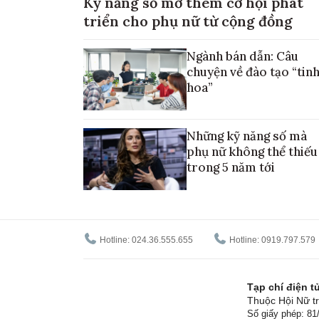
Kỹ năng số mở thêm cơ hội phát
triển cho phụ nữ từ cộng đồng
Ngành bán dẫn: Câu
chuyện về đào tạo “tin
hoa”
Những kỹ năng số mà
phụ nữ không thể thiếu
trong 5 năm tới
Hotline: 024.36.555.655
Hotline: 0919.797.579
Tạp chí điện 
Thuộc Hội Nữ tr
Số giấy phép: 8