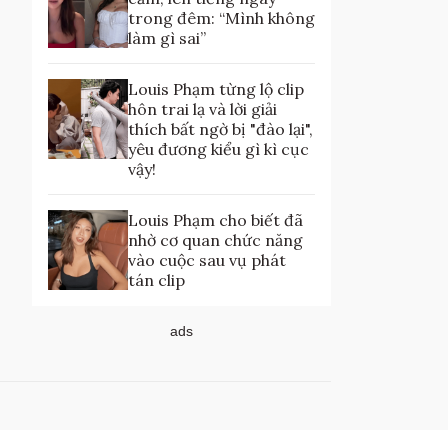
trong đêm: “Mình không
làm gì sai”
Louis Phạm từng lộ clip
hôn trai lạ và lời giải
thích bất ngờ bị "đào lại",
yêu đương kiểu gì kì cục
vậy!
Louis Phạm cho biết đã
nhờ cơ quan chức năng
vào cuộc sau vụ phát
tán clip
ads