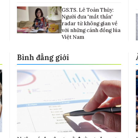
GS.TS. Lê Toàn Thủy:
Người đưa "mắt thần"
radar từ không gian về
với những cánh đồng lúa
Việt Nam
Bình đẳng giới