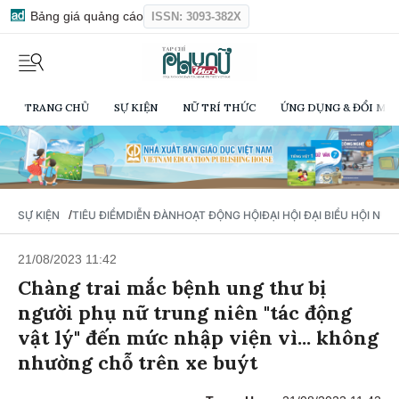
Bảng giá quảng cáo
ISSN: 3093-382X
TRANG CHỦ
SỰ KIỆN
NỮ TRÍ THỨC
ỨNG DỤNG & ĐỔI MỚI
/
SỰ KIỆN
TIÊU ĐIỂM
DIỄN ĐÀN
HOẠT ĐỘNG HỘI
ĐẠI HỘI ĐẠI BIỂU HỘI NỮ 
21/08/2023 11:42
Chàng trai mắc bệnh ung thư bị
người phụ nữ trung niên "tác động
vật lý" đến mức nhập viện vì... không
nhường chỗ trên xe buýt