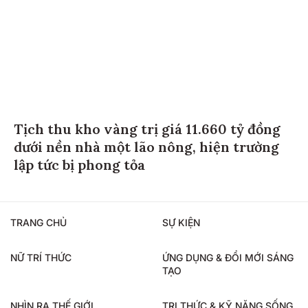
Tịch thu kho vàng trị giá 11.660 tỷ đồng
dưới nền nhà một lão nông, hiện trường
lập tức bị phong tỏa
TRANG CHỦ
SỰ KIỆN
NỮ TRÍ THỨC
ỨNG DỤNG & ĐỔI MỚI SÁNG
TẠO
NHÌN RA THẾ GIỚI
TRI THỨC & KỸ NĂNG SỐNG