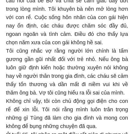
câu nói của bé Bơ và chia sẻ cảm giác day dứt
trong lòng mình. Tôi khuyên bà nên mở lòng hơn
với con rể. Cuộc sống hôn nhân của con gái hiện
nay ổn định, các cháu được chăm sóc đầy đủ,
ngoan ngoãn và tình cảm. Điều đó cho thấy lựa
chọn năm xưa của con gái không hề sai.
Tôi cũng nhắc vợ rằng người lớn chính là tấm
gương gần gũi nhất đối với trẻ nhỏ. Nếu ông bà
luôn giữ định kiến hoặc thường xuyên nói không
hay về người thân trong gia đình, các cháu sẽ cảm
thấy tổn thương và dần mất đi niềm vui khi về
thăm ông bà. Vợ tôi cũng hiểu ra lỗi sai của mình.
Không chỉ vậy, tôi còn chủ động gọi điện cho con
rể để xin lỗi. Tôi nói rằng mình luôn trân trọng
những gì Tùng đã làm cho gia đình và mong con
không để bụng những chuyện đã qua.