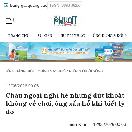
Bảng giá quảng cáo
ISSN: 3093-382X
TRANG CHỦ
SỰ KIỆN
NỮ TRÍ THỨC
ỨNG DỤNG & ĐỔI MỚI
/
BÌNH ĐẲNG GIỚI
CHÍNH SÁCH
GÓC NHÌN GIỚI
ĐỜI SỐNG
12/06/2026 00:03
Cháu ngoại nghỉ hè nhưng dứt khoát
không về chơi, ông xấu hổ khi biết lý
do
Thiên Kim
12/06/2026 00:03