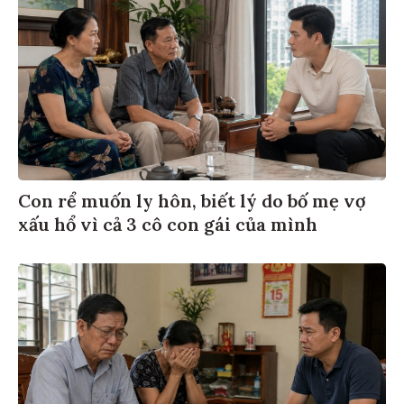
Con rể muốn ly hôn, biết lý do bố mẹ vợ
xấu hổ vì cả 3 cô con gái của mình