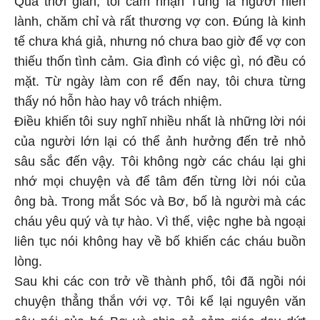
Qua thời gian, tôi cảm nhận Tùng là người hiền
lành, chăm chỉ và rất thương vợ con. Đúng là kinh
tế chưa khá giả, nhưng nó chưa bao giờ để vợ con
thiếu thốn tình cảm. Gia đình có việc gì, nó đều có
mặt. Từ ngày làm con rể đến nay, tôi chưa từng
thấy nó hỗn hào hay vô trách nhiệm.
Điều khiến tôi suy nghĩ nhiều nhất là những lời nói
của người lớn lại có thể ảnh hưởng đến trẻ nhỏ
sâu sắc đến vậy. Tôi không ngờ các cháu lại ghi
nhớ mọi chuyện và để tâm đến từng lời nói của
ông bà. Trong mắt Sóc và Bơ, bố là người mà các
cháu yêu quý và tự hào. Vì thế, việc nghe bà ngoại
liên tục nói không hay về bố khiến các cháu buồn
lòng.
Sau khi các con trở về thành phố, tôi đã ngồi nói
chuyện thẳng thắn với vợ. Tôi kể lại nguyên văn