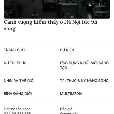
Cảnh tượng hiếm thấy ở Hà Nội lúc 9h
sáng
TRANG CHỦ
SỰ KIỆN
NỮ TRÍ THỨC
ỨNG DỤNG & ĐỔI MỚI SÁNG
TẠO
NHÌN RA THẾ GIỚI
TRI THỨC & KỸ NĂNG SỐNG
BÌNH ĐẲNG GIỚI
MULTIMEDIA
Hotline tòa soạn
Báo giá
024.36.555.655
Quảng cáo