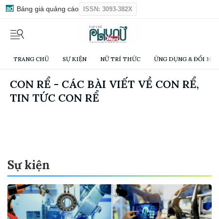
Bảng giá quảng cáo
ISSN: 3093-382X
TRANG CHỦ
SỰ KIỆN
NỮ TRÍ THỨC
ỨNG DỤNG & ĐỔI MỚI
CON RỂ - CÁC BÀI VIẾT VỀ CON RỂ,
TIN TỨC CON RỂ
Sự kiện