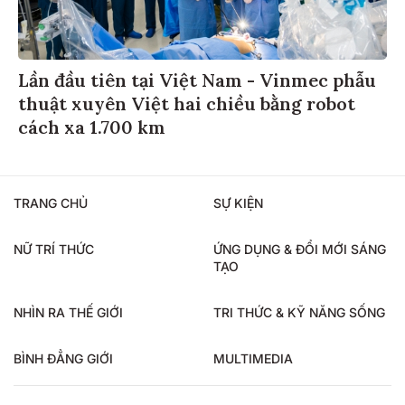
Lần đầu tiên tại Việt Nam - Vinmec phẫu
thuật xuyên Việt hai chiều bằng robot
cách xa 1.700 km
TRANG CHỦ
SỰ KIỆN
NỮ TRÍ THỨC
ỨNG DỤNG & ĐỔI MỚI SÁNG
TẠO
NHÌN RA THẾ GIỚI
TRI THỨC & KỸ NĂNG SỐNG
BÌNH ĐẲNG GIỚI
MULTIMEDIA