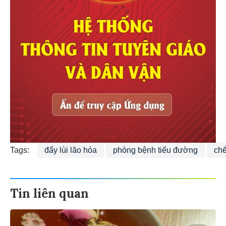
Tags:
đẩy lùi lão hóa
phòng bệnh tiểu đường
chế
Tin liên quan