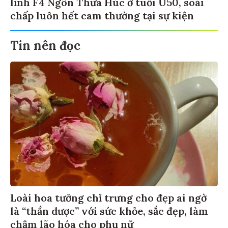
lĩnh F4 Ngôn Thừa Húc ở tuổi U50, soái
chấp luôn hết cam thường tại sự kiện
Tin nên đọc
Loài hoa tưởng chỉ trưng cho đẹp ai ngờ
là “thần dược” với sức khỏe, sắc đẹp, làm
chậm lão hóa cho phụ nữ