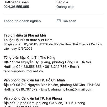
Hotline tòa soạn
Báo giá
024.36.555.655
Quảng cáo
Thông tin doanh nghiệp
Tòa soạn
Tạp chí điện tử Phụ nữ Mới
Thuộc Hội Nữ trí thức Việt Nam
Số giấy phép: 81/GP-BVHTTDL do Bộ Văn Hóa, Thể Thao và Du Lịch
cấp ngày 12/6/2026.
Tổng biên tập:
Chu Thị Thu Hằng
Địa chỉ:
94 Nguyễn Hy Quang, phường Đống Đa, Hà Nội.
Hotline: 024.36.555.655 - 0913.212.736 - Email:
tapchi@phunumoi.net.vn
Văn phòng đại diện tại TP. Hồ Chí Minh
Địa chỉ:
Số 7-9 Nguyễn Bỉnh Khiêm, phường Sài Gòn, TP.HCM
Hotline: 0919.797.579 - Email: phunumoihcm@gmail.com
Văn phòng đại diện tại TP. Hải Phòng
Địa chỉ:
15 phố Cấm, phường Gia Viên, TP Hải Phòng
Hotline: 0913.242.977