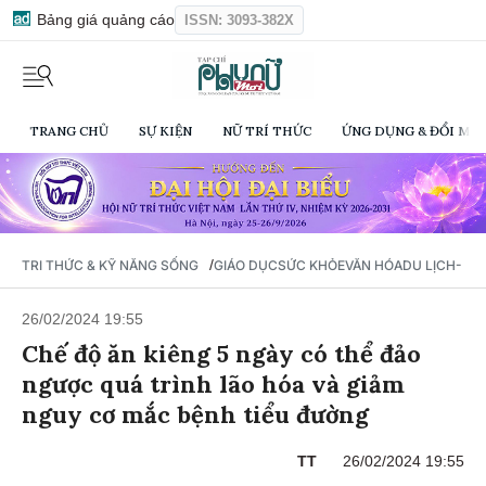
Bảng giá quảng cáo
ISSN: 3093-382X
TRANG CHỦ
SỰ KIỆN
NỮ TRÍ THỨC
ỨNG DỤNG & ĐỔI MỚI
/
TRI THỨC & KỸ NĂNG SỐNG
GIÁO DỤC
SỨC KHỎE
VĂN HÓA
DU LỊCH- Ẩ
26/02/2024 19:55
Chế độ ăn kiêng 5 ngày có thể đảo
ngược quá trình lão hóa và giảm
nguy cơ mắc bệnh tiểu đường
TT
26/02/2024 19:55