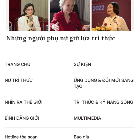
Những người phụ nữ giữ lửa tri thức
TRANG CHỦ
SỰ KIỆN
NỮ TRÍ THỨC
ỨNG DỤNG & ĐỔI MỚI SÁNG
TẠO
NHÌN RA THẾ GIỚI
TRI THỨC & KỸ NĂNG SỐNG
BÌNH ĐẲNG GIỚI
MULTIMEDIA
Hotline tòa soạn
Báo giá