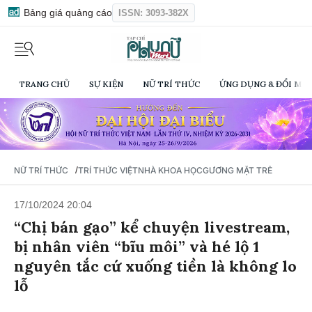
Bảng giá quảng cáo
ISSN: 3093-382X
TRANG CHỦ
SỰ KIỆN
NỮ TRÍ THỨC
ỨNG DỤNG & ĐỔI MỚI
/
NỮ TRÍ THỨC
TRÍ THỨC VIỆT
NHÀ KHOA HỌC
GƯƠNG MẶT TRẺ
17/10/2024 20:04
“Chị bán gạo” kể chuyện livestream,
bị nhân viên “bĩu môi” và hé lộ 1
nguyên tắc cứ xuống tiền là không lo
lỗ