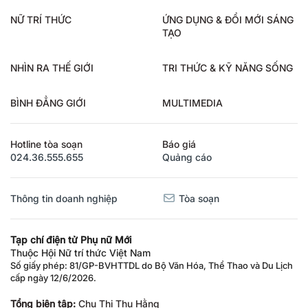
NỮ TRÍ THỨC
ỨNG DỤNG & ĐỔI MỚI SÁNG
TẠO
NHÌN RA THẾ GIỚI
TRI THỨC & KỸ NĂNG SỐNG
BÌNH ĐẲNG GIỚI
MULTIMEDIA
Hotline tòa soạn
Báo giá
024.36.555.655
Quảng cáo
Thông tin doanh nghiệp
Tòa soạn
Tạp chí điện tử Phụ nữ Mới
Thuộc Hội Nữ trí thức Việt Nam
Số giấy phép: 81/GP-BVHTTDL do Bộ Văn Hóa, Thể Thao và Du Lịch
cấp ngày 12/6/2026.
Tổng biên tập:
Chu Thị Thu Hằng