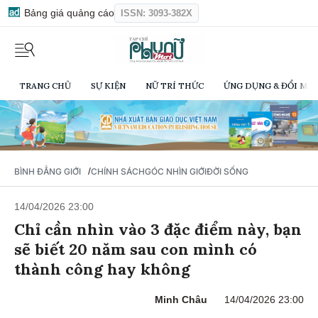
Bảng giá quảng cáo
ISSN: 3093-382X
TRANG CHỦ
SỰ KIỆN
NỮ TRÍ THỨC
ỨNG DỤNG & ĐỔI MỚI
/
BÌNH ĐẲNG GIỚI
CHÍNH SÁCH
GÓC NHÌN GIỚI
ĐỜI SỐNG
14/04/2026 23:00
Chỉ cần nhìn vào 3 đặc điểm này, bạn
sẽ biết 20 năm sau con mình có
thành công hay không
Minh Châu
14/04/2026 23:00