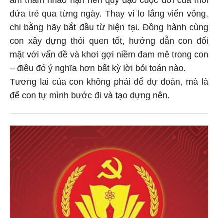
âm thầm nhào nặn nên quỹ đạo cuộc đời của mỗi
đứa trẻ qua từng ngày. Thay vì lo lắng viển vông,
chi bằng hãy bắt đầu từ hiện tại. Đồng hành cùng
con xây dựng thói quen tốt, hướng dẫn con đối
mặt với vấn đề và khơi gợi niềm đam mê trong con
– điều đó ý nghĩa hơn bất kỳ lời bói toán nào.
Tương lai của con không phải để dự đoán, mà là
để con tự mình bước đi và tạo dựng nên.