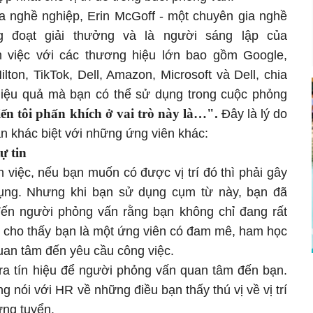
ia nghề nghiệp, Erin McGoff - một chuyên gia nghề
g đoạt giải thưởng và là người sáng lập của
m việc với các thương hiệu lớn bao gồm Google,
lton, TikTok, Dell, Amazon, Microsoft và Dell, chia
hiệu quả mà bạn có thể sử dụng trong cuộc phỏng
ến tôi phấn khích ở vai trò này là…".
Đây là lý do
ạn khác biệt với những ứng viên khác:
ự tin
 việc, nếu bạn muốn có được vị trí đó thì phải gây
ụng. Nhưng khi bạn sử dụng cụm từ này, bạn đã
 đến người phỏng vấn rằng bạn không chỉ đang rất
n cho thấy bạn là một ứng viên có đam mê, ham học
quan tâm đến yêu cầu công việc.
 ra tín hiệu để người phỏng vấn quan tâm đến bạn.
 nói với HR về những điều bạn thấy thú vị về vị trí
ứng tuyển.