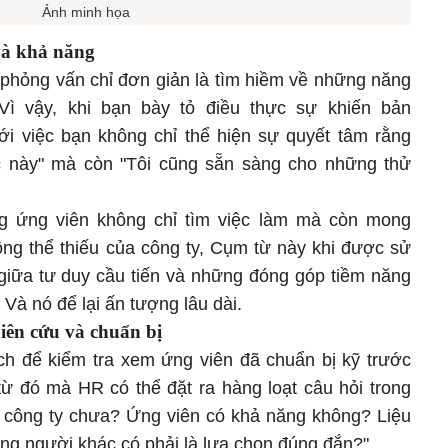
Ảnh minh họa
 và khả năng
 phỏng vấn chỉ đơn giản là tìm hiềm về những năng
Vì vậy, khi bạn bày tỏ điều thực sự khiến bản
ới việc bạn không chỉ thể hiện sự quyết tâm rằng
ệc này" mà còn "Tôi cũng sẵn sàng cho những thử
 ứng viên không chỉ tìm việc làm mà còn mong
ng thể thiếu của công ty, Cụm từ này khi được sử
ệ giữa tư duy cầu tiến và những đóng góp tiềm năng
 Và nó để lại ấn tượng lâu dài.
iên cứu và chuẩn bị
h để kiểm tra xem ứng viên đã chuẩn bị kỹ trước
ừ đó mà HR có thể đặt ra hàng loạt câu hỏi trong
ề công ty chưa? Ứng viên có khả năng không? Liệu
ng người khác có phải là lựa chọn đúng đắn?"...