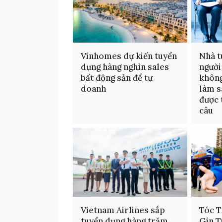
Vinhomes dự kiến tuyển
Nhà t
dụng hàng nghìn sales
người
bất động sản để tự
không
doanh
làm s
được 
câu
Vietnam Airlines sắp
Tóc T
tuyển dụng hàng trăm
Gin T