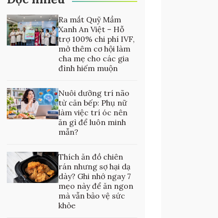
Ra mắt Quỹ Mầm
Xanh An Việt – Hỗ
trợ 100% chi phí IVF,
mở thêm cơ hội làm
cha mẹ cho các gia
đình hiếm muộn
Nuôi dưỡng trí não
từ căn bếp: Phụ nữ
làm việc trí óc nên
ăn gì để luôn minh
mẫn?
Thích ăn đồ chiên
rán nhưng sợ hại dạ
dày? Ghi nhớ ngay 7
mẹo này để ăn ngon
mà vẫn bảo vệ sức
khỏe