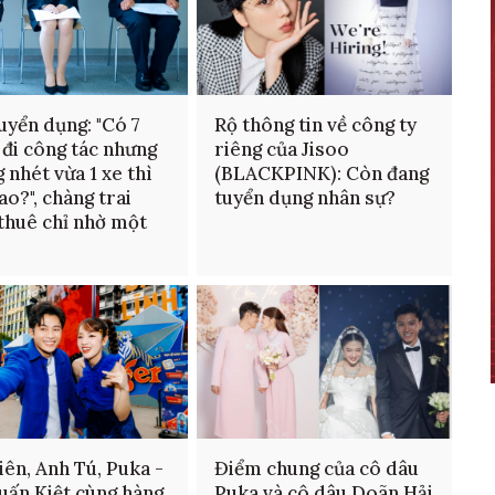
uyển dụng: "Có 7
Rộ thông tin về công ty
 đi công tác nhưng
riêng của Jisoo
 nhét vừa 1 xe thì
(BLACKPINK): Còn đang
ao?", chàng trai
tuyển dụng nhân sự?
thuê chỉ nhờ một
iên, Anh Tú, Puka -
Điểm chung của cô dâu
uấn Kiệt cùng hàng
Puka và cô dâu Doãn Hải