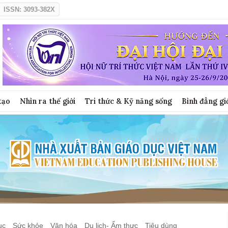
ISSN: 3093-382X
tạo
Nhìn ra thế giới
Tri thức & Kỹ năng sống
Bình đẳng gi
ục
Sức khỏe
Văn hóa
Du lịch- Ẩm thực
Tiêu dùng