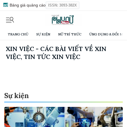
Bảng giá quảng cáo
ISSN: 3093-382X
TRANG CHỦ
SỰ KIỆN
NỮ TRÍ THỨC
ỨNG DỤNG & ĐỔI MỚI
XIN VIỆC - CÁC BÀI VIẾT VỀ XIN
VIỆC, TIN TỨC XIN VIỆC
Sự kiện