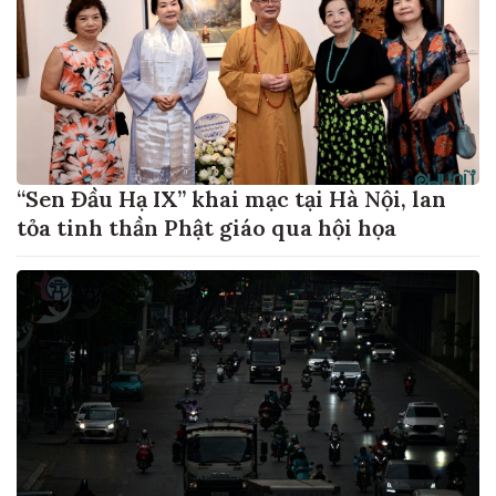
“Sen Đầu Hạ IX” khai mạc tại Hà Nội, lan
tỏa tinh thần Phật giáo qua hội họa