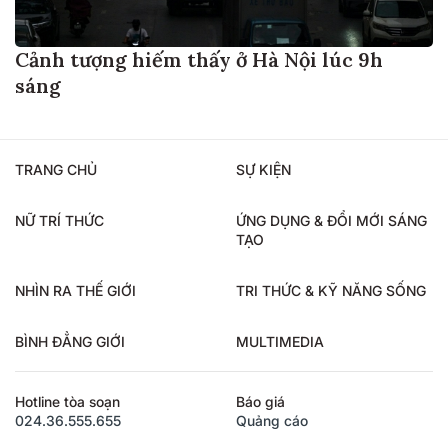
Cảnh tượng hiếm thấy ở Hà Nội lúc 9h
sáng
TRANG CHỦ
SỰ KIỆN
NỮ TRÍ THỨC
ỨNG DỤNG & ĐỔI MỚI SÁNG
TẠO
NHÌN RA THẾ GIỚI
TRI THỨC & KỸ NĂNG SỐNG
BÌNH ĐẲNG GIỚI
MULTIMEDIA
Hotline tòa soạn
Báo giá
024.36.555.655
Quảng cáo