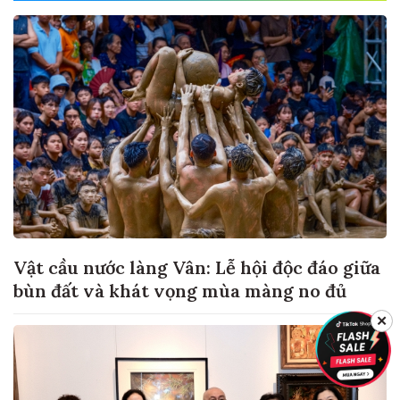
Vật cầu nước làng Vân: Lễ hội độc đáo giữa
bùn đất và khát vọng mùa màng no đủ
✕