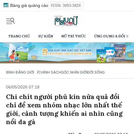
Bảng giá quảng cáo
ISSN: 3093-382X
TRANG CHỦ
SỰ KIỆN
NỮ TRÍ THỨC
ỨNG DỤNG & ĐỔI MỚI
/
BÌNH ĐẲNG GIỚI
CHÍNH SÁCH
GÓC NHÌN GIỚI
ĐỜI SỐNG
06/05/2026 07:18
Chi chít người phủ kín nửa quả đồi
chỉ để xem nhóm nhạc lớn nhất thế
giới, cảnh tượng khiến ai nhìn cũng
nổi da gà