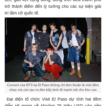
lịch, gắn kết cộng đồng, đồng thời đưa thành phố
trở thành điểm đến lý tưởng cho các sự kiện giải
trí tầm cỡ quốc tế.
Concert của BTS tại El Paso không chỉ đơn thuần là một đêm
nhạc mà còn tạo ra đòn bẩy kinh tế mạnh mẽ cho khu vực
Đại diện tổ chức Visit El Paso dự tính hai đêm