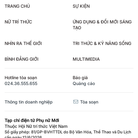
TRANG CHỦ
SỰ KIỆN
NỮ TRÍ THỨC
ỨNG DỤNG & ĐỔI MỚI SÁNG
TẠO
NHÌN RA THẾ GIỚI
TRI THỨC & KỸ NĂNG SỐNG
BÌNH ĐẲNG GIỚI
MULTIMEDIA
Hotline tòa soạn
Báo giá
024.36.555.655
Quảng cáo
Thông tin doanh nghiệp
Tòa soạn
Tạp chí điện tử Phụ nữ Mới
Thuộc Hội Nữ trí thức Việt Nam
Số giấy phép: 81/GP-BVHTTDL do Bộ Văn Hóa, Thể Thao và Du Lịch