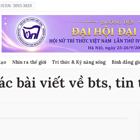
ISSN: 3093-382X
tạo
Nhìn ra thế giới
Tri thức & Kỹ năng sống
Bình đẳng gi
ác bài viết về bts, tin