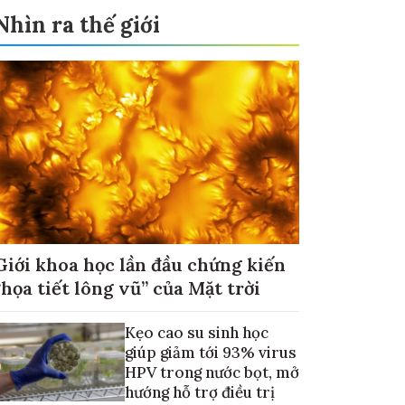
Nhìn ra thế giới
Giới khoa học lần đầu chứng kiến
“họa tiết lông vũ” của Mặt trời
Kẹo cao su sinh học
giúp giảm tới 93% virus
HPV trong nước bọt, mở
hướng hỗ trợ điều trị