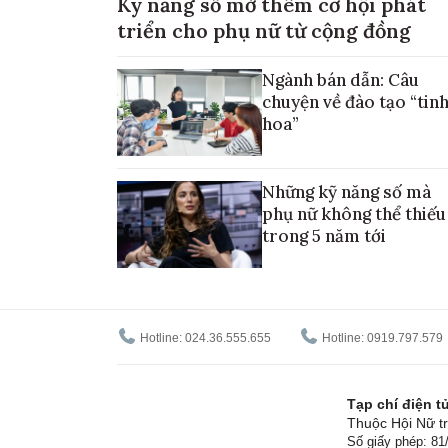
Kỹ năng số mở thêm cơ hội phát
triển cho phụ nữ từ cộng đồng
Ngành bán dẫn: Câu
chuyện về đào tạo “tin
hoa”
Những kỹ năng số mà
phụ nữ không thể thiếu
trong 5 năm tới
Hotline: 024.36.555.655
Hotline: 0919.797.579
Tạp chí điện 
Thuộc Hội Nữ tr
Số giấy phép: 8