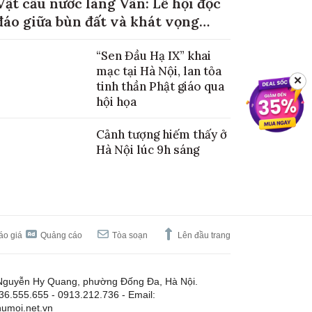
Vật cầu nước làng Vân: Lễ hội độc
đáo giữa bùn đất và khát vọng
mùa màng no đủ
“Sen Đầu Hạ IX” khai
mạc tại Hà Nội, lan tỏa
✕
tinh thần Phật giáo qua
hội họa
Cảnh tượng hiếm thấy ở
Hà Nội lúc 9h sáng
áo giá
Quảng cáo
Tòa soạn
Lên đầu trang
Nguyễn Hy Quang, phường Đống Đa, Hà Nội.
.36.555.655 - 0913.212.736 - Email:
umoi.net.vn