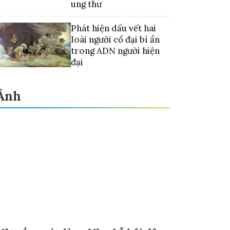
ung thư
Phát hiện dấu vết hai
loài người cổ đại bí ẩn
trong ADN người hiện
đại
Ảnh