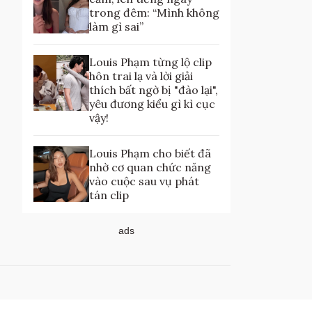
trong đêm: “Mình không
làm gì sai”
Louis Phạm từng lộ clip
hôn trai lạ và lời giải
thích bất ngờ bị "đào lại",
yêu đương kiểu gì kì cục
vậy!
Louis Phạm cho biết đã
nhờ cơ quan chức năng
vào cuộc sau vụ phát
tán clip
ads