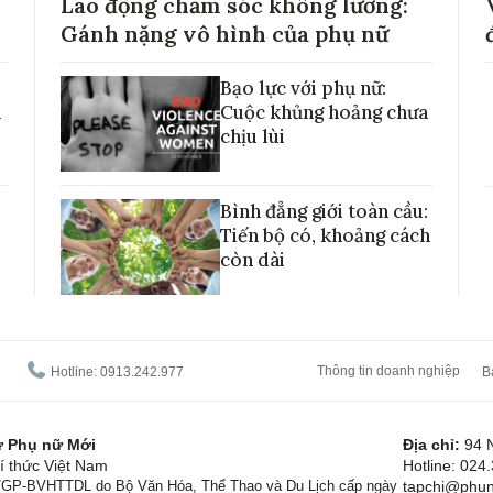
Lao động chăm sóc không lương:
Gánh nặng vô hình của phụ nữ
Bạo lực với phụ nữ:
h
Cuộc khủng hoảng chưa
chịu lùi
Bình đẳng giới toàn cầu:
Tiến bộ có, khoảng cách
còn dài
Thông tin doanh nghiệp
Hotline: 0913.242.977
B
tử Phụ nữ Mới
Địa chỉ:
94 
í thức Việt Nam
Hotline: 024
1/GP-BVHTTDL do Bộ Văn Hóa, Thể Thao và Du Lịch cấp ngày
tapchi@phun