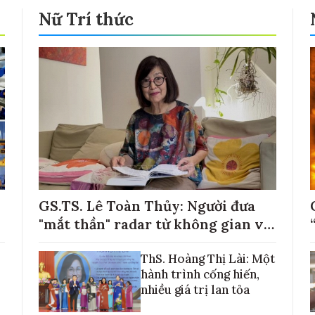
Nữ Trí thức
GS.TS. Lê Toàn Thủy: Người đưa
"mắt thần" radar từ không gian về
với những cánh đồng lúa Việt Nam
ThS. Hoàng Thị Lài: Một
hành trình cống hiến,
nhiều giá trị lan tỏa