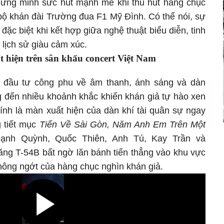
hứng minh sức hút mạnh mẽ khi thu hút hàng chục
 bộ khán đài Trường đua F1 Mỹ Đình. Có thể nói, sự
đặc biệt khi kết hợp giữa nghệ thuật biểu diễn, tinh
 lịch sử giàu cảm xúc.
t hiện trên sân khấu concert Việt Nam
 đầu tư công phu về âm thanh, ánh sáng và dàn
 đến nhiều khoảnh khắc khiến khán giả tự hào xen
hính là màn xuất hiện của dàn khí tài quân sự ngay
 tiết mục
Tiến Về Sài Gòn, Năm Anh Em Trên Một
nh Quỳnh, Quốc Thiên, Anh Tú, Kay Trần và
tăng T-54B bất ngờ lăn bánh tiến thẳng vào khu vực
không ngớt của hàng chục nghìn khán giả.