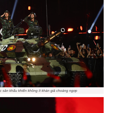
ực sân khấu khiến không ít khán giả choáng ngợp