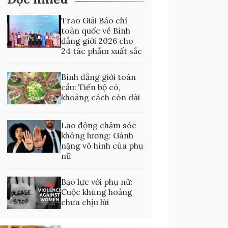
Trao Giải Báo chí
toàn quốc về Bình
đẳng giới 2026 cho
24 tác phẩm xuất sắc
Bình đẳng giới toàn
cầu: Tiến bộ có,
khoảng cách còn dài
Lao động chăm sóc
không lương: Gánh
nặng vô hình của phụ
nữ
Bạo lực với phụ nữ:
Cuộc khủng hoảng
chưa chịu lùi