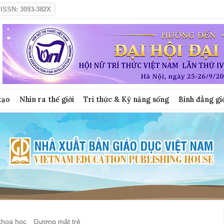
ISSN: 3093-382X
tạo
Nhìn ra thế giới
Tri thức & Kỹ năng sống
Bình đẳng gi
khoa học
Gương mặt trẻ