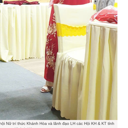
 hội Nữ trí thức Khánh Hòa và lãnh đạo LH các Hội KH & KT tỉnh