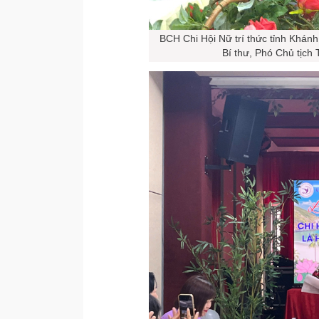
BCH Chi Hội Nữ trí thức tỉnh Khá
Bí thư, Phó Chủ tịch