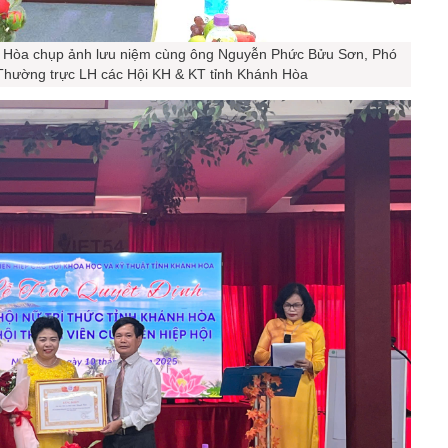
nh Hòa chụp ảnh lưu niệm cùng ông Nguyễn Phức Bửu Sơn, Phó
 Thường trực LH các Hội KH & KT tỉnh Khánh Hòa