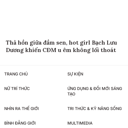
Thả hồn giữa đầm sen, hot girl Bạch Lưu
Dương khiến CĐM u êm không lối thoát
TRANG CHỦ
SỰ KIỆN
NỮ TRÍ THỨC
ỨNG DỤNG & ĐỔI MỚI SÁNG
TẠO
NHÌN RA THẾ GIỚI
TRI THỨC & KỸ NĂNG SỐNG
BÌNH ĐẲNG GIỚI
MULTIMEDIA