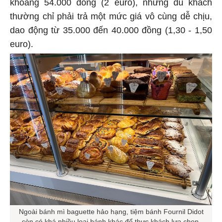
khoảng 54.000 đồng (2 euro), nhưng du khách
thường chỉ phải trả một mức giá vô cùng dễ chịu,
dao động từ 35.000 đến 40.000 đồng (1,30 - 1,50
euro).
Ngoài bánh mì baguette hảo hạng, tiệm bánh Fournil Didot
còn có khá nhiều loại bánh khác để thực khách lựa chọn