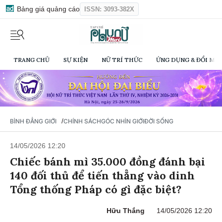
Bảng giá quảng cáo
ISSN: 3093-382X
TRANG CHỦ
SỰ KIỆN
NỮ TRÍ THỨC
ỨNG DỤNG & ĐỔI MỚI
/
BÌNH ĐẲNG GIỚI
CHÍNH SÁCH
GÓC NHÌN GIỚI
ĐỜI SỐNG
14/05/2026 12:20
Chiếc bánh mì 35.000 đồng đánh bại
140 đối thủ để tiến thẳng vào dinh
Tổng thống Pháp có gì đặc biệt?
Hữu Thắng
14/05/2026 12:20