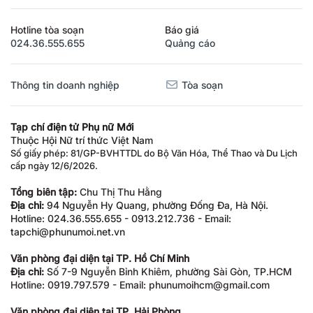
Hotline tòa soạn
Báo giá
024.36.555.655
Quảng cáo
Thông tin doanh nghiệp
Tòa soạn
Tạp chí điện tử Phụ nữ Mới
Thuộc Hội Nữ trí thức Việt Nam
Số giấy phép: 81/GP-BVHTTDL do Bộ Văn Hóa, Thể Thao và Du Lịch
cấp ngày 12/6/2026.
Tổng biên tập:
Chu Thị Thu Hằng
Địa chỉ:
94 Nguyễn Hy Quang, phường Đống Đa, Hà Nội.
Hotline: 024.36.555.655 - 0913.212.736 - Email:
tapchi@phunumoi.net.vn
Văn phòng đại diện tại TP. Hồ Chí Minh
Địa chỉ:
Số 7-9 Nguyễn Bỉnh Khiêm, phường Sài Gòn, TP.HCM
Hotline: 0919.797.579 - Email: phunumoihcm@gmail.com
Văn phòng đại diện tại TP. Hải Phòng