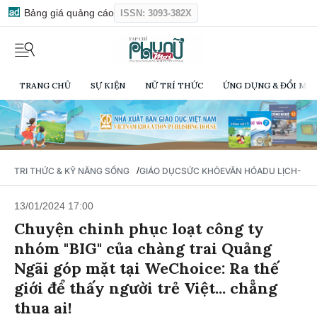
Bảng giá quảng cáo
ISSN: 3093-382X
TRANG CHỦ
SỰ KIỆN
NỮ TRÍ THỨC
ỨNG DỤNG & ĐỔI MỚI
/
TRI THỨC & KỸ NĂNG SỐNG
GIÁO DỤC
SỨC KHỎE
VĂN HÓA
DU LỊCH- Ẩ
13/01/2024 17:00
Chuyện chinh phục loạt công ty
nhóm "BIG" của chàng trai Quảng
Ngãi góp mặt tại WeChoice: Ra thế
giới để thấy người trẻ Việt... chẳng
thua ai!