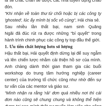
là sẽ chắc chắn sẽ được các nhà tuyển dụng chào
đón.
"Khi nhận về toàn thư từ chối hoặc bị các công ty
'ghosted', lúc ấy mình bị sốc vô cùng"
, Hải chia sẻ.
Sau nhiều lần thất bại, nam sinh Quãng
Ngãi đã đúc rút ra được những "bí quyết" trong
hành trình chinh phục các công ty top đầu thế giới.
1. Ưu tiên chất lượng hơn số lượng
Hậu thất bại, Hải quyết định dừng lại để suy ngẫm
và lên chiến lược nhằm cải thiện hồ sơ của mình.
Anh chàng dành thời gian tham gia các buổi
workshop do trung tâm hướng nghiệp (career
center) của trường tổ chức cũng như nhờ đến sự
tư vấn của các mentor và giáo sư.
"Mình nhận ra rằng 'rải' đơn quá nhiều nơi thì cái
đơn nào cũng sẽ chung chung và không thể hiện