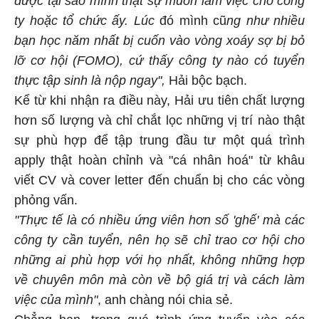
được tại sao mình thật sự muốn làm việc cho công
ty hoặc tổ chức ấy.
Lúc
đó mình cũ
ng như nhiều
bạn học năm nhất bị cuốn vào vòng xoáy sợ bị bỏ
lỡ cơ hội (FOMO), cứ thấy công ty nào có tuyển
thực tập sinh là nộp ngay",
Hải bộc bạch.
Kể từ khi nhận ra điều này, Hải ưu tiên chất lượng
hơn số lượng và chỉ chắt lọc những vị trí nào thật
sự phù hợp để tập trung đầu tư một quá trình
apply thật hoàn chỉnh và "cá nhân hoá" từ khâu
viết CV và cover letter đến chuẩn bị cho các vòng
phỏng vấn.
"Thực tế là có nhiều ứng viên hơn số 'ghế' mà các
công ty cần tuyển, nên họ sẽ chỉ trao cơ hội cho
những ai phù hợp với họ nhất, không những hợp
về chuyên môn mà còn về bộ giá trị và cách làm
việc của mình"
, anh chàng nói chia sẻ.