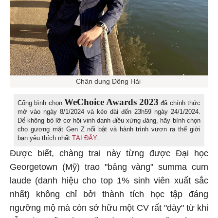
Chân dung Đông Hải
WeChoice Awards 2023
Cổng bình chọn
đã chính thức
mở vào ngày 8/1/2024 và kéo dài đến 23h59 ngày 24/1/2024.
Để không bỏ lỡ cơ hội vinh danh điều xứng đáng, hãy bình chọn
cho gương mặt Gen Z nổi bật và hành trình vươn ra thế giới
bạn yêu thích nhất
TẠI ĐÂY
.
Được biết, chàng trai này từng được Đại học
Georgetown (Mỹ) trao "bảng vàng" summa cum
laude (danh hiệu cho top 1% sinh viên xuất sắc
nhất) không chỉ bởi thành tích học tập đáng
ngưỡng mộ mà còn sở hữu một CV rất "dày" từ khi