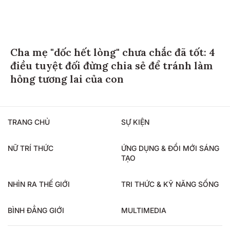
Cha mẹ "dốc hết lòng" chưa chắc đã tốt: 4
điều tuyệt đối đừng chia sẻ để tránh làm
hỏng tương lai của con
TRANG CHỦ
SỰ KIỆN
NỮ TRÍ THỨC
ỨNG DỤNG & ĐỔI MỚI SÁNG
TẠO
NHÌN RA THẾ GIỚI
TRI THỨC & KỸ NĂNG SỐNG
BÌNH ĐẲNG GIỚI
MULTIMEDIA