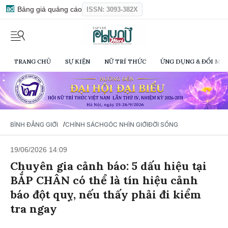
Bảng giá quảng cáo
ISSN: 3093-382X
TRANG CHỦ
SỰ KIỆN
NỮ TRÍ THỨC
ỨNG DỤNG & ĐỔI MỚI
/
BÌNH ĐẲNG GIỚI
CHÍNH SÁCH
GÓC NHÌN GIỚI
ĐỜI SỐNG
19/06/2026 14:09
Chuyên gia cảnh báo: 5 dấu hiệu tại
BẮP CHÂN có thể là tín hiệu cảnh
báo đột quỵ, nếu thấy phải đi kiểm
tra ngay