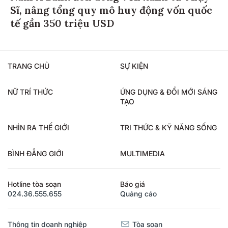
Sĩ, nâng tổng quy mô huy động vốn quốc
tế gần 350 triệu USD
TRANG CHỦ
SỰ KIỆN
NỮ TRÍ THỨC
ỨNG DỤNG & ĐỔI MỚI SÁNG
TẠO
NHÌN RA THẾ GIỚI
TRI THỨC & KỸ NĂNG SỐNG
BÌNH ĐẲNG GIỚI
MULTIMEDIA
Hotline tòa soạn
Báo giá
024.36.555.655
Quảng cáo
Thông tin doanh nghiệp
Tòa soạn