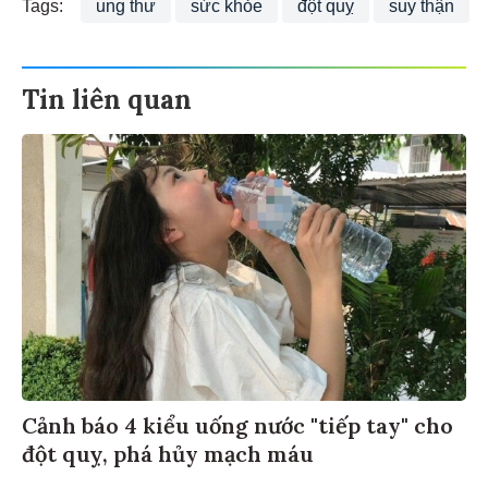
Tags:
ung thư
sức khỏe
đột quỵ
suy thận
Tin liên quan
Cảnh báo 4 kiểu uống nước "tiếp tay" cho
đột quỵ, phá hủy mạch máu