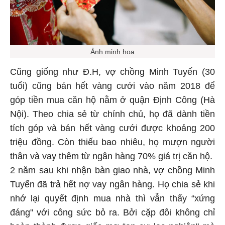
Ảnh minh hoạ
Cũng giống như Đ.H, vợ chồng Minh Tuyến (30
tuổi) cũng bán hết vàng cưới vào năm 2018 để
góp tiền mua căn hộ nằm ở quận Định Công (Hà
Nội). Theo chia sẻ từ chính chủ, họ đã dành tiền
tích góp và bán hết vàng cưới được khoảng 200
triệu đồng. Còn thiếu bao nhiêu, họ mượn người
thân và vay thêm từ ngân hàng 70% giá trị căn hộ.
2 năm sau khi nhận bàn giao nhà, vợ chồng Minh
Tuyến đã trả hết nợ vay ngân hàng. Họ chia sẻ khi
nhớ lại quyết định mua nhà thì vẫn thấy “xứng
đáng" với công sức bỏ ra. Bởi cặp đôi không chỉ
hoàn thành được giấc mơ “an cư lạc nghiệp" mà