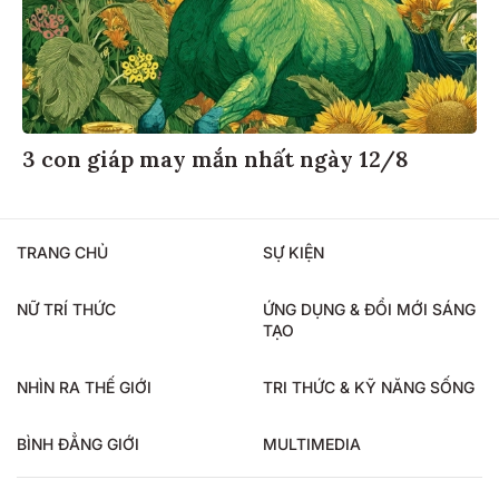
3 con giáp may mắn nhất ngày 12/8
TRANG CHỦ
SỰ KIỆN
NỮ TRÍ THỨC
ỨNG DỤNG & ĐỔI MỚI SÁNG
TẠO
NHÌN RA THẾ GIỚI
TRI THỨC & KỸ NĂNG SỐNG
BÌNH ĐẲNG GIỚI
MULTIMEDIA