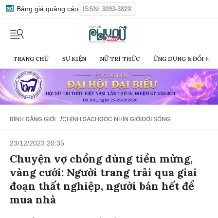
Bảng giá quảng cáo
ISSN: 3093-382X
TRANG CHỦ
SỰ KIỆN
NỮ TRÍ THỨC
ỨNG DỤNG & ĐỔI MỚI
/
BÌNH ĐẲNG GIỚI
CHÍNH SÁCH
GÓC NHÌN GIỚI
ĐỜI SỐNG
23/12/2023 20:35
Chuyện vợ chồng dùng tiền mừng,
vàng cưới: Người trang trải qua giai
đoạn thất nghiệp, người bán hết để
mua nhà