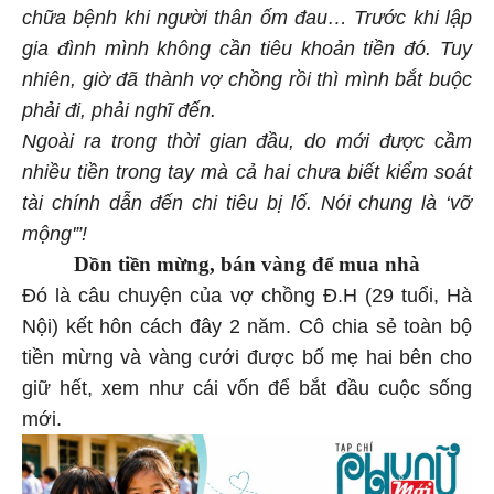
chữa bệnh khi người thân ốm đau… Trước khi lập
gia đình mình không cần tiêu khoản tiền đó. Tuy
nhiên, giờ đã thành vợ chồng rồi thì mình bắt buộc
phải đi, phải nghĩ đến.
Ngoài ra trong thời gian đầu, do mới được cầm
nhiều tiền trong tay mà cả hai chưa biết kiểm soát
tài chính dẫn đến chi tiêu bị lố. Nói chung là ‘vỡ
mộng'”!
Dồn tiền mừng, bán vàng để mua nhà
Đó là câu chuyện của vợ chồng Đ.H (29 tuổi, Hà
Nội) kết hôn cách đây 2 năm. Cô chia sẻ toàn bộ
tiền mừng và vàng cưới được bố mẹ hai bên cho
giữ hết, xem như cái vốn để bắt đầu cuộc sống
mới.