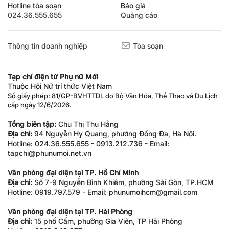
Hotline tòa soạn
Báo giá
024.36.555.655
Quảng cáo
Thông tin doanh nghiệp
Tòa soạn
Tạp chí điện tử Phụ nữ Mới
Thuộc Hội Nữ trí thức Việt Nam
Số giấy phép: 81/GP-BVHTTDL do Bộ Văn Hóa, Thể Thao và Du Lịch
cấp ngày 12/6/2026.
Tổng biên tập:
Chu Thị Thu Hằng
Địa chỉ:
94 Nguyễn Hy Quang, phường Đống Đa, Hà Nội.
Hotline: 024.36.555.655 - 0913.212.736 - Email:
tapchi@phunumoi.net.vn
Văn phòng đại diện tại TP. Hồ Chí Minh
Địa chỉ:
Số 7-9 Nguyễn Bỉnh Khiêm, phường Sài Gòn, TP.HCM
Hotline: 0919.797.579 - Email: phunumoihcm@gmail.com
Văn phòng đại diện tại TP. Hải Phòng
Địa chỉ:
15 phố Cấm, phường Gia Viên, TP Hải Phòng