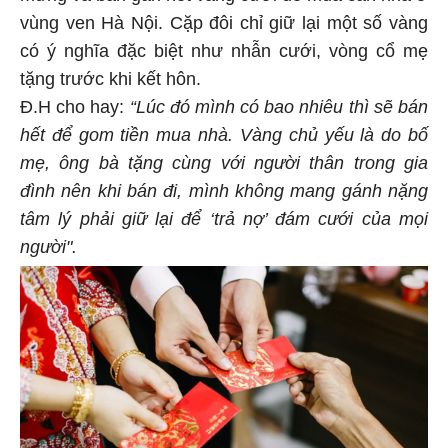
vùng ven Hà Nội. Cặp đôi chỉ giữ lại một số vàng
có ý nghĩa đặc biệt như nhẫn cưới, vòng cổ mẹ
tặng trước khi kết hôn.
Đ.H cho hay:
“Lúc đó mình có bao nhiêu thì sẽ bán
hết để gom tiền mua nhà. Vàng chủ yếu là do bố
mẹ, ông bà tặng cùng với người thân trong gia
đình nên khi bán đi, mình không mang gánh nặng
tâm lý phải giữ lại để ‘trả nợ’ đám cưới của mọi
người".