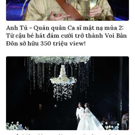
Anh Tú - Quán quân Ca sĩ mặt nạ mùa 2:
Từ cậu bé hát đám cưới trở thành Voi Bản
Đôn sở hữu 350 triệu view!