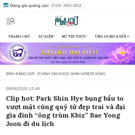
Bảng giá quảng cáo
ISSN: 3093-382X
TRANG CHỦ
SỰ KIỆN
NỮ TRÍ THỨC
ỨNG DỤNG & ĐỔI MỚI
/
BÌNH ĐẲNG GIỚI
CHÍNH SÁCH
GÓC NHÌN GIỚI
ĐỜI SỐNG
09/06/2026 12:44
Clip hot: Park Shin Hye bụng bầu to
vượt mặt cùng quý tử đẹp trai và đại
gia đình “ông trùm Kbiz” Bae Yong
Joon đi du lịch