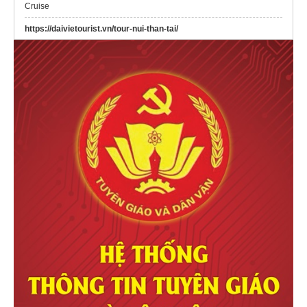
Cruise
https://daivietourist.vn/tour-nui-than-tai/
homestay Đà Lạt đẹp
visasun.vn
mua
vé du thuyền sông hàn
giá rẻ
Tour Vũng Tàu 1 ngày
universal osaka