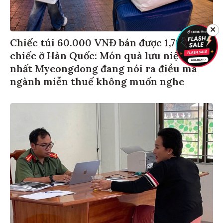
✕
Chiếc túi 60.000 VNĐ bán được 1,78 triệu
chiếc ở Hàn Quốc: Món quà lưu niệm rẻ
nhất Myeongdong đang nói ra điều mà
ngành miễn thuế không muốn nghe