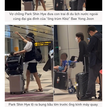
Vợ chồng Park Shin Hye đưa con trai đi du lịch nước ngoài
cùng đại gia đình của “ông trùm Kbiz” Bae Yong Joon
Park Shin Hye lộ ra bụng bầu lớn trước ống kính máy quay.