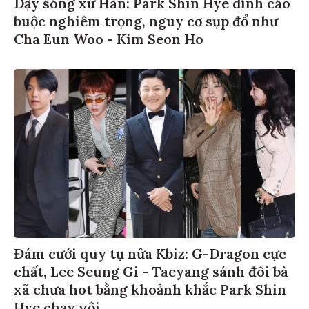
Dậy sóng xứ Hàn: Park Shin Hye dính cáo
buộc nghiêm trọng, nguy cơ sụp đổ như
Cha Eun Woo - Kim Seon Ho
Đám cưới quy tụ nửa Kbiz: G-Dragon cực
chất, Lee Seung Gi - Taeyang sánh đôi bà
xã chưa hot bằng khoảnh khắc Park Shin
Hye chạy vội