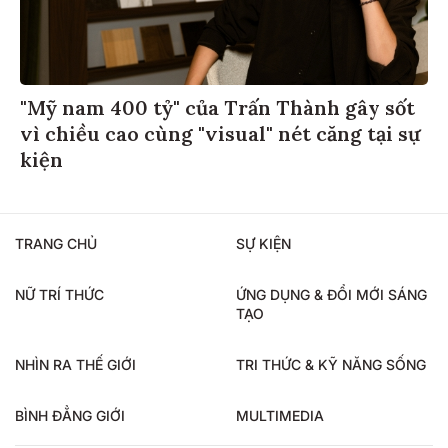
"Mỹ nam 400 tỷ" của Trấn Thành gây sốt
vì chiều cao cùng "visual" nét căng tại sự
kiện
TRANG CHỦ
SỰ KIỆN
NỮ TRÍ THỨC
ỨNG DỤNG & ĐỔI MỚI SÁNG
TẠO
NHÌN RA THẾ GIỚI
TRI THỨC & KỸ NĂNG SỐNG
BÌNH ĐẲNG GIỚI
MULTIMEDIA