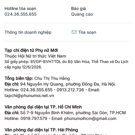
Hotline tòa soạn
Báo giá
024.36.555.655
Quảng cáo
Thông tin doanh nghiệp
Tòa soạn
Tạp chí điện tử Phụ nữ Mới
Thuộc Hội Nữ trí thức Việt Nam
Số giấy phép: 81/GP-BVHTTDL do Bộ Văn Hóa, Thể Thao và Du Lịch
cấp ngày 12/6/2026.
Tổng biên tập:
Chu Thị Thu Hằng
Địa chỉ:
94 Nguyễn Hy Quang, phường Đống Đa, Hà Nội.
Hotline: 024.36.555.655 - 0913.212.736 - Email:
tapchi@phunumoi.net.vn
Văn phòng đại diện tại TP. Hồ Chí Minh
Địa chỉ:
Số 7-9 Nguyễn Bỉnh Khiêm, phường Sài Gòn, TP.HCM
Hotline: 0919.797.579 - Email: phunumoihcm@gmail.com
Văn phòng đại diện tại TP. Hải Phòng
Địa chỉ:
15 phố Cấm, phường Gia Viên, TP Hải Phòng