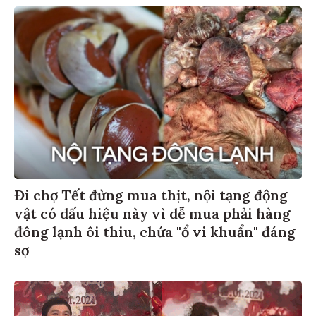
Đi chợ Tết đừng mua thịt, nội tạng động
vật có dấu hiệu này vì dễ mua phải hàng
đông lạnh ôi thiu, chứa "ổ vi khuẩn" đáng
sợ