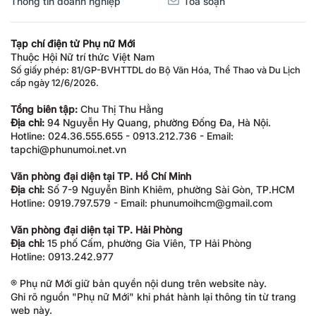
Tạp chí điện tử Phụ nữ Mới
Thuộc Hội Nữ trí thức Việt Nam
Số giấy phép: 81/GP-BVHTTDL do Bộ Văn Hóa, Thể Thao và Du Lịch
cấp ngày 12/6/2026.
Tổng biên tập:
Chu Thị Thu Hằng
Địa chỉ:
94 Nguyễn Hy Quang, phường Đống Đa, Hà Nội.
Hotline: 024.36.555.655 - 0913.212.736 - Email:
tapchi@phunumoi.net.vn
Văn phòng đại diện tại TP. Hồ Chí Minh
Địa chỉ:
Số 7-9 Nguyễn Bỉnh Khiêm, phường Sài Gòn, TP.HCM
Hotline: 0919.797.579 - Email: phunumoihcm@gmail.com
Văn phòng đại diện tại TP. Hải Phòng
Địa chỉ:
15 phố Cấm, phường Gia Viên, TP Hải Phòng
Hotline: 0913.242.977
® Phụ nữ Mới giữ bản quyền nội dung trên website này.
Ghi rõ nguồn "Phụ nữ Mới" khi phát hành lại thông tin từ trang
web này.