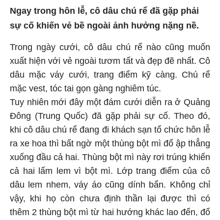
Ngay trong hôn lễ, cô dâu chú rể đã gặp phải
sự cố khiến vẻ bề ngoài ảnh hưởng nặng nề.
Trong ngày cưới, cô dâu chú rể nào cũng muốn
xuất hiện với vẻ ngoài tươm tất và đẹp đẽ nhất. Cô
dâu mặc váy cưới, trang điểm kỹ càng. Chú rể
mặc vest, tóc tai gọn gàng nghiêm túc.
Tuy nhiên mới đây một đám cưới diễn ra ở Quảng
Đông (Trung Quốc) đã gặp phải sự cố. Theo đó,
khi cô dâu chú rể đang đi khách sạn tổ chức hôn lễ
ra xe hoa thì bất ngờ một thùng bột mì đổ ập thẳng
xuống đầu cả hai. Thùng bột mì này rơi trúng khiến
cả hai lấm lem vì bột mì. Lớp trang điểm của cô
dâu lem nhem, váy áo cũng dính bẩn. Không chỉ
vậy, khi họ còn chưa định thần lại được thì có
thêm 2 thùng bột mì từ hai hướng khác lao đến, đổ