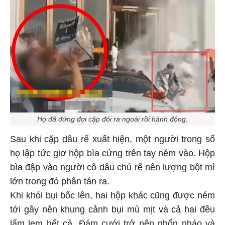
Họ đã đứng đợi cặp đôi ra ngoài rồi hành động.
Sau khi cặp dâu rể xuất hiện, một người trong số
họ lập tức giơ hộp bìa cứng trên tay ném vào. Hộp
bìa đập vào người cô dâu chú rể nên lượng bột mì
lớn trong đó phân tán ra.
Khi khói bụi bốc lên, hai hộp khác cũng được ném
tới gây nên khung cảnh bụi mù mịt và cả hai đều
lấm lem hết cả. Đám cưới trở nên nhốn nháo và