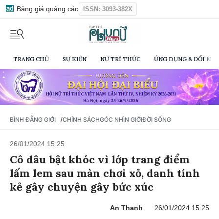
Bảng giá quảng cáo
ISSN: 3093-382X
TRANG CHỦ
SỰ KIỆN
NỮ TRÍ THỨC
ỨNG DỤNG & ĐỔI MỚI
/
BÌNH ĐẲNG GIỚI
CHÍNH SÁCH
GÓC NHÌN GIỚI
ĐỜI SỐNG
26/01/2024 15:25
Cô dâu bật khóc vì lớp trang điểm
lấm lem sau màn chơi xỏ, danh tính
kẻ gây chuyện gây bức xúc
An Thanh
26/01/2024 15:25