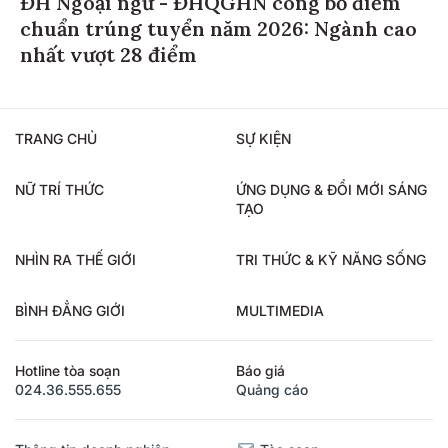
chuẩn trúng tuyển năm 2026: Ngành cao
nhất vượt 28 điểm
TRANG CHỦ
SỰ KIỆN
NỮ TRÍ THỨC
ỨNG DỤNG & ĐỔI MỚI SÁNG
TẠO
NHÌN RA THẾ GIỚI
TRI THỨC & KỸ NĂNG SỐNG
BÌNH ĐẲNG GIỚI
MULTIMEDIA
Hotline tòa soạn
Báo giá
024.36.555.655
Quảng cáo
Thông tin doanh nghiệp
Tòa soạn