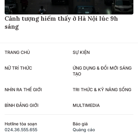
Cảnh tượng hiếm thấy ở Hà Nội lúc 9h
sáng
TRANG CHỦ
SỰ KIỆN
NỮ TRÍ THỨC
ỨNG DỤNG & ĐỔI MỚI SÁNG
TẠO
NHÌN RA THẾ GIỚI
TRI THỨC & KỸ NĂNG SỐNG
BÌNH ĐẲNG GIỚI
MULTIMEDIA
Hotline tòa soạn
Báo giá
024.36.555.655
Quảng cáo