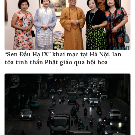
“Sen Đầu Hạ IX” khai mạc tại Hà Nội, lan
tỏa tinh thần Phật giáo qua hội họa