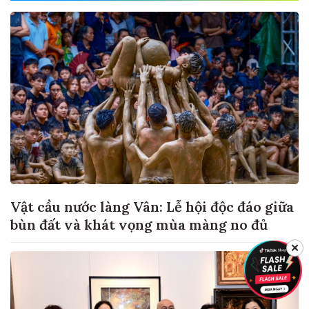
Vật cầu nước làng Vân: Lễ hội độc đáo giữa
bùn đất và khát vọng mùa màng no đủ
✕