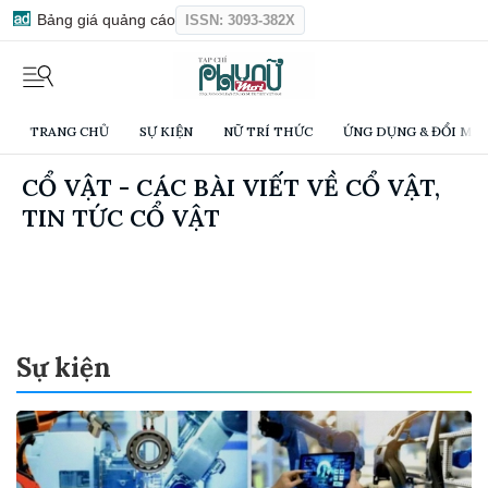
Bảng giá quảng cáo
ISSN: 3093-382X
TRANG CHỦ
SỰ KIỆN
NỮ TRÍ THỨC
ỨNG DỤNG & ĐỔI MỚI
CỔ VẬT - CÁC BÀI VIẾT VỀ CỔ VẬT,
TIN TỨC CỔ VẬT
Sự kiện