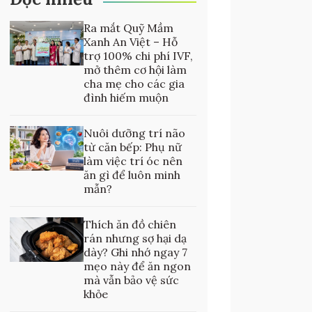
Ra mắt Quỹ Mầm
Xanh An Việt – Hỗ
trợ 100% chi phí IVF,
mở thêm cơ hội làm
cha mẹ cho các gia
đình hiếm muộn
Nuôi dưỡng trí não
từ căn bếp: Phụ nữ
làm việc trí óc nên
ăn gì để luôn minh
mẫn?
Thích ăn đồ chiên
rán nhưng sợ hại dạ
dày? Ghi nhớ ngay 7
mẹo này để ăn ngon
mà vẫn bảo vệ sức
khỏe