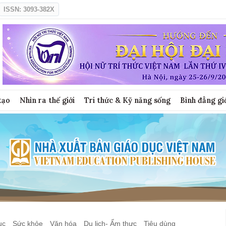
ISSN: 3093-382X
tạo
Nhìn ra thế giới
Tri thức & Kỹ năng sống
Bình đẳng gi
ục
Sức khỏe
Văn hóa
Du lịch- Ẩm thực
Tiêu dùng