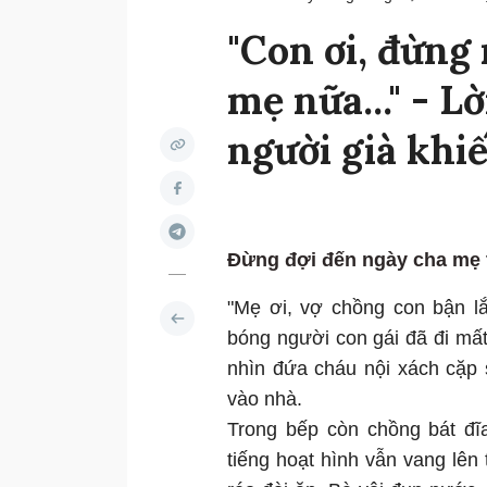
"Con ơi, đừn
mẹ nữa..." - L
người già khiế
Đừng đợi đến ngày cha mẹ t
"Mẹ ơi, vợ chồng con bận l
bóng người con gái đã đi mấ
nhìn đứa cháu nội xách cặp 
vào nhà.
Trong bếp còn chồng bát đĩ
tiếng hoạt hình vẫn vang lên