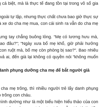
cá biệt, mà là thực tế đang tồn tại trong vô số gia
ngoài tự lập, nhưng thực chất chưa bao giờ thực sự
hà xe do cha mẹ mua, con cái sinh ra vẫn do cha mẹ
hưng tay chẳng buông lỏng. "Mẹ có lương hưu mà,
sao đâu?"; "Ngày xưa bố mẹ khổ, giờ phải hưởng
 con ruột mà, bố mẹ còn phòng bị sao?". Bao nhiêu
vả ai, đến già lại không có quyền nói "không muốn
 danh phụng dưỡng cha mẹ để bắt người già
cha mẹ trông, thì nhiều người trẻ lấy danh phụng
 trông con cháu.
mình dường như là một biểu hiện hiếu thảo của con