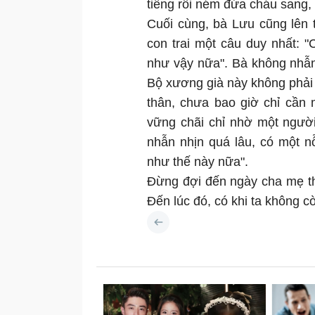
tiếng rồi ném đứa cháu sang, 
Cuối cùng, bà Lưu cũng lên 
con trai một câu duy nhất:
như vậy nữa". Bà không nhẫn 
Bộ xương già này không phải s
thân, chưa bao giờ chỉ cần m
vững chãi chỉ nhờ một người
nhẫn nhịn quá lâu, có một n
như thế này nữa".
Đừng đợi đến ngày cha mẹ th
Đến lúc đó, có khi ta không c