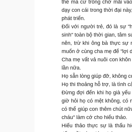
thế mà cứ trông chờ mãi vào
dạy con cái trong thời đại nà
phát triển.
Đối với người trẻ, đó là sự "
sinh" toàn bộ thời gian, tâm 
nên, trừ khi ông bà thực sự
muốn ở cùng cha mẹ để "lợi d
Cha mẹ vất vả nuôi con khôn l
lần nữa.
Họ sẵn lòng giúp đỡ, không có
Họ thi thoảng hỗ trợ, là tình 
Đừng đợi đến khi họ già yếu
giờ hỏi họ có mệt không, có 
có thể giúp con thêm chút nữ
cháu" làm cớ cho hiếu thảo.
Hiếu thảo thực sự là thấu hi