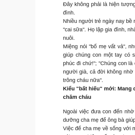
Đây không phải là hiện tượng 
đình.
Nhiều người trẻ ngày nay bề 
"cai sữa". Họ lập gia đình, n
nuôi.
Miệng nói "bố mẹ vất vả", n
giúp chúng con một tay có 
phúc đi chứ!"; "Chúng con là
người già, cả đời không nhờ 
trông cháu nữa".
Kiểu "bất hiếu" mới: Mang
chăm cháu
Ngoài việc đưa con đến nhờ 
dưỡng cha mẹ để ông bà giúp
Việc để cha mẹ về sống với 