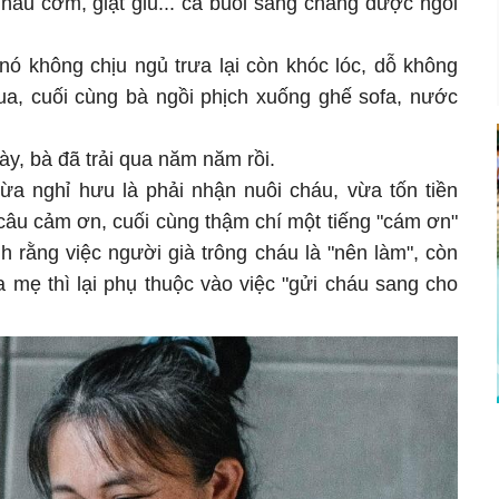
 nấu cơm, giặt giũ... cả buổi sáng chẳng được ngồi
nó không chịu ngủ trưa lại còn khóc lóc, dỗ không
ua, cuối cùng bà ngồi phịch xuống ghế sofa, nước
, bà đã trải qua năm năm rồi.
vừa nghỉ hưu là phải nhận nuôi cháu, vừa tốn tiền
âu cảm ơn, cuối cùng thậm chí một tiếng "cám ơn"
h rằng việc người già trông cháu là "nên làm", còn
a mẹ thì lại phụ thuộc vào việc "gửi cháu sang cho