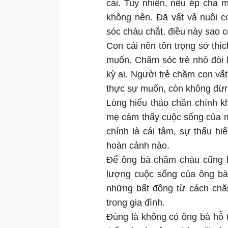
cái. Tuy nhiên, nếu ép cha 
không nên. Đã vất vả nuôi c
sóc cháu chắt, điều này sao c
Con cái nên tôn trọng sở th
muốn. Chăm sóc trẻ nhỏ đòi h
kỳ ai. Người trẻ chăm con vất
thực sự muốn, còn không đừng
Lòng hiếu thảo chân chính k
mẹ cảm thấy cuộc sống của mì
chính là cái tâm, sự thấu hi
hoàn cảnh nào.
Để ông bà chăm cháu cũng là
lượng cuộc sống của ông bà
những bất đồng từ cách chă
trong gia đình.
Đúng là không có ông bà hỗ 