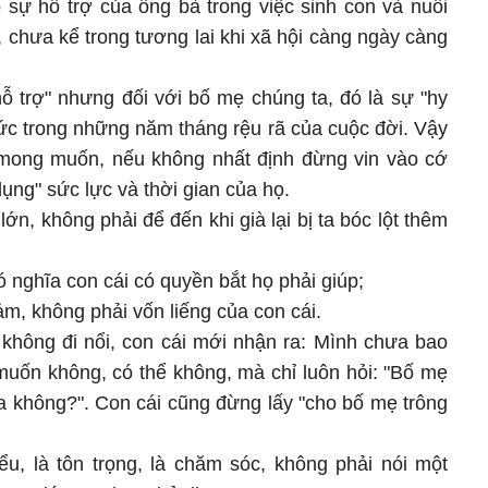
 sự hỗ trợ của ông bà trong việc sinh con và nuôi
y, chưa kể trong tương lai khi xã hội càng ngày càng
hỗ trợ" nhưng đối với bố mẹ chúng ta, đó là sự "hy
sức trong những năm tháng rệu rã của cuộc đời. Vậy
 mong muốn, nếu không nhất định đừng vin vào cớ
ụng" sức lực và thời gian của họ.
ớn, không phải để đến khi già lại bị ta bóc lột thêm
 nghĩa con cái có quyền bắt họ phải giúp;
cảm, không phải vốn liếng của con cái.
 không đi nổi, con cái mới nhận ra: Mình chưa bao
muốn không, có thể không, mà chỉ luôn hỏi: "Bố mẹ
a không?". Con cái cũng đừng lấy "cho bố mẹ trông
ểu, là tôn trọng, là chăm sóc, không phải nói một