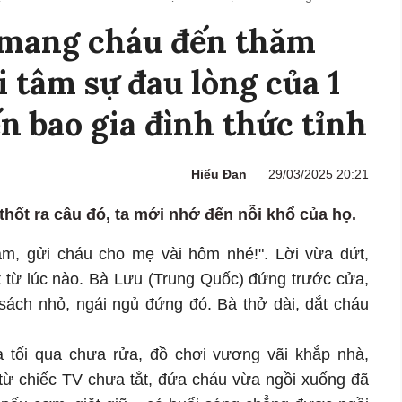
g mang cháu đến thăm
ời tâm sự đau lòng của 1
n bao gia đình thức tỉnh
Hiểu Đan
29/03/2025 20:21
hốt ra câu đó, ta mới nhớ đến nỗi khổ của họ.
ắm, gửi cháu cho mẹ vài hôm nhé!". Lời vừa dứt,
t từ lúc nào. Bà Lưu (Trung Quốc) đứng trước cửa,
sách nhỏ, ngái ngủ đứng đó. Bà thở dài, dắt cháu
a tối qua chưa rửa, đồ chơi vương vãi khắp nhà,
 từ chiếc TV chưa tắt, đứa cháu vừa ngồi xuống đã