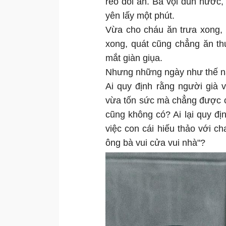
réo đòi ăn. Bà vội đun nước,
yên lấy một phút.
Vừa cho cháu ăn trưa xong, 
xong, quát cũng chẳng ăn th
mắt giàn giụa.
Nhưng những ngày như thế này
Ai quy định rằng người già 
vừa tốn sức mà chẳng được c
cũng không có? Ai lại quy địn
việc con cái hiếu thảo với ch
ông bà vui cửa vui nhà"?