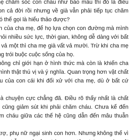
mẹ chăm sóc con cháu như bảo mẫu thì đó là điều
on cả đời rồi nhưng về già vẫn phải tiếp tục chăm
ó thể gọi là hiếu thảo được?
ích của cha mẹ, để họ lựa chọn con đường mà mình
ỏi nhiều sức lực, thời gian, không dễ dàng với bất
 vả một thì cha mẹ già vất vả mười. Trừ khi cha mẹ
 trói buộc cuộc sống của họ.
hông chỉ giới hạn ở hình thức mà còn là khiến cha
nh thật thú vị và ý nghĩa. Quan trọng hơn vật chất
ểu của con cái khi đối xử với cha mẹ, dù ở bất cứ
 chuyện cực chẳng đã. Điều rõ thấy nhất là chất
 cũng giảm sút khi phải chăm cháu. Chưa kể đến
m cháu giữa các thế hệ cũng dẫn đến mâu thuẫn
trợ, phụ nữ ngại sinh con hơn. Nhưng không thể vì