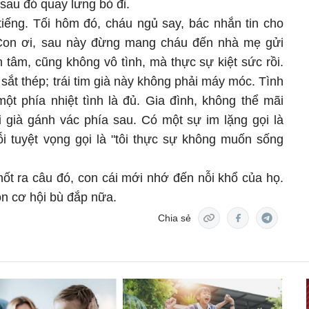
sau đó quay lưng bỏ đi.
tiếng. Tối hôm đó, cháu ngủ say, bác nhắn tin cho
 "Con ơi, sau này đừng mang cháu đến nhà mẹ gửi
tâm, cũng không vô tình, mà thực sự kiệt sức rồi.
ắt thép; trái tim già này không phải máy móc. Tình
ột phía nhiệt tình là đủ. Gia đình, không thể mãi
 già gánh vác phía sau. Có một sự im lặng gọi là
ỗi tuyệt vọng gọi là "tôi thực sự không muốn sống
ốt ra câu đó, con cái mới nhớ đến nỗi khổ của họ.
òn cơ hội bù đắp nữa.
Chia sẻ