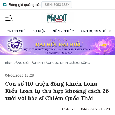
Bảng giá quảng cáo
ISSN: 3093-382X
TRANG CHỦ
SỰ KIỆN
NỮ TRÍ THỨC
ỨNG DỤNG & ĐỔI MỚI
/
BÌNH ĐẲNG GIỚI
CHÍNH SÁCH
GÓC NHÌN GIỚI
ĐỜI SỐNG
04/06/2026 15:28
Con số 110 triệu đồng khiến Lona
Kiều Loan tự thu hẹp khoảng cách 26
tuổi với bác sĩ Chiêm Quốc Thái
Chhrist
04/06/2026 15:28