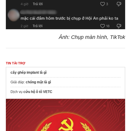
Ảnh: Chụp màn hình, TikTok
TIN TÀI TRỢ
cấy ghép implant là gì
Giải đáp:
chóng mặt là gì
Dịch vụ
cứu hộ ô tô VETC