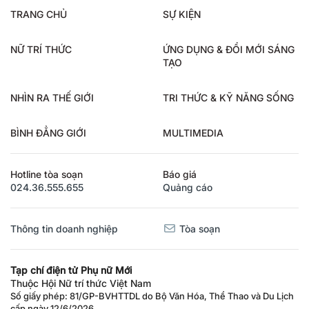
TRANG CHỦ
SỰ KIỆN
NỮ TRÍ THỨC
ỨNG DỤNG & ĐỔI MỚI SÁNG
TẠO
NHÌN RA THẾ GIỚI
TRI THỨC & KỸ NĂNG SỐNG
BÌNH ĐẲNG GIỚI
MULTIMEDIA
Hotline tòa soạn
Báo giá
024.36.555.655
Quảng cáo
Thông tin doanh nghiệp
Tòa soạn
Tạp chí điện tử Phụ nữ Mới
Thuộc Hội Nữ trí thức Việt Nam
Số giấy phép: 81/GP-BVHTTDL do Bộ Văn Hóa, Thể Thao và Du Lịch
cấp ngày 12/6/2026.