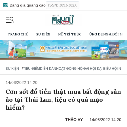
Bảng giá quảng cáo
ISSN: 3093-382X
TRANG CHỦ
SỰ KIỆN
NỮ TRÍ THỨC
ỨNG DỤNG & ĐỔI MỚI
/
SỰ KIỆN
TIÊU ĐIỂM
DIỄN ĐÀN
HOẠT ĐỘNG HỘI
ĐẠI HỘI ĐẠI BIỂU HỘI NỮ 
14/06/2022 14:20
Cơn sốt đổ tiền thật mua bất động sản
ảo tại Thái Lan, liệu có quá mạo
hiểm?
THẢO VY
14/06/2022 14:20