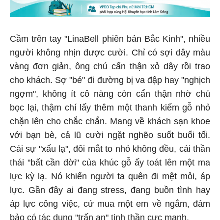
Cầm trên tay "LinaBell phiên bản Bắc Kinh", nhiều
người không nhịn được cười. Chỉ có sợi dây màu
vàng đơn giản, ông chú cẩn thận xỏ dây rồi trao
cho khách. Sợ "bé" đi đường bị va đập hay "nghịch
ngợm", không ít cô nàng còn cẩn thận nhờ chú
bọc lại, thậm chí lấy thêm một thanh kiếm gỗ nhỏ
chặn lên cho chắc chắn. Mang về khách sạn khoe
với bạn bè, cả lũ cười ngặt nghẽo suốt buổi tối.
Cái sự "xấu lạ", đôi mắt to nhỏ không đều, cái thần
thái "bất cần đời" của khúc gỗ ấy toát lên một ma
lực kỳ lạ. Nó khiến người ta quên đi mệt mỏi, áp
lực. Gần đây ai đang stress, đang buồn tình hay
áp lực công việc, cứ mua một em về ngắm, đảm
bảo có tác dụng "trấn an" tinh thần cực mạnh.