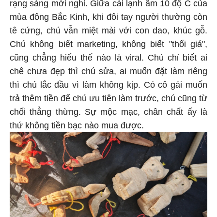
rạng sáng mới nghỉ. Giữa cái lạnh âm 10 độ C của
mùa đông Bắc Kinh, khi đôi tay người thường còn
tê cứng, chú vẫn miệt mài với con dao, khúc gỗ.
Chú không biết marketing, không biết "thổi giá",
cũng chẳng hiểu thế nào là viral. Chú chỉ biết ai
chê chưa đẹp thì chú sửa, ai muốn đặt làm riêng
thì chú lắc đầu vì làm không kịp. Có cô gái muốn
trả thêm tiền để chú ưu tiên làm trước, chú cũng từ
chối thẳng thừng. Sự mộc mạc, chân chất ấy là
thứ không tiền bạc nào mua được.