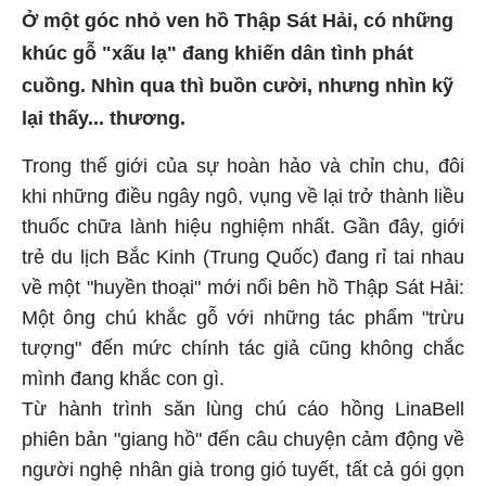
Ở một góc nhỏ ven hồ Thập Sát Hải, có những
khúc gỗ "xấu lạ" đang khiến dân tình phát
cuồng. Nhìn qua thì buồn cười, nhưng nhìn kỹ
lại thấy... thương.
Trong thế giới của sự hoàn hảo và chỉn chu, đôi
khi những điều ngây ngô, vụng về lại trở thành liều
thuốc chữa lành hiệu nghiệm nhất. Gần đây, giới
trẻ du lịch Bắc Kinh (Trung Quốc) đang rỉ tai nhau
về một "huyền thoại" mới nổi bên hồ Thập Sát Hải:
Một ông chú khắc gỗ với những tác phẩm "trừu
tượng" đến mức chính tác giả cũng không chắc
mình đang khắc con gì.
Từ hành trình săn lùng chú cáo hồng LinaBell
phiên bản "giang hồ" đến câu chuyện cảm động về
người nghệ nhân già trong gió tuyết, tất cả gói gọn