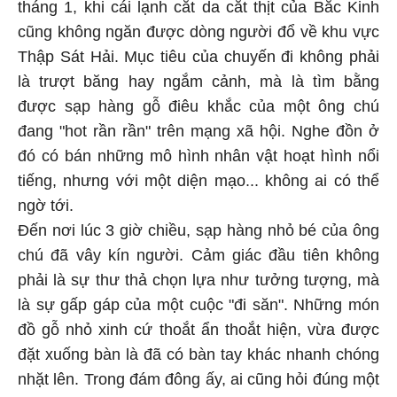
tháng 1, khi cái lạnh cắt da cắt thịt của Bắc Kinh
cũng không ngăn được dòng người đổ về khu vực
Thập Sát Hải. Mục tiêu của chuyến đi không phải
là trượt băng hay ngắm cảnh, mà là tìm bằng
được sạp hàng gỗ điêu khắc của một ông chú
đang "hot rần rần" trên mạng xã hội. Nghe đồn ở
đó có bán những mô hình nhân vật hoạt hình nổi
tiếng, nhưng với một diện mạo... không ai có thể
ngờ tới.
Đến nơi lúc 3 giờ chiều, sạp hàng nhỏ bé của ông
chú đã vây kín người. Cảm giác đầu tiên không
phải là sự thư thả chọn lựa như tưởng tượng, mà
là sự gấp gáp của một cuộc "đi săn". Những món
đồ gỗ nhỏ xinh cứ thoắt ẩn thoắt hiện, vừa được
đặt xuống bàn là đã có bàn tay khác nhanh chóng
nhặt lên. Trong đám đông ấy, ai cũng hỏi đúng một