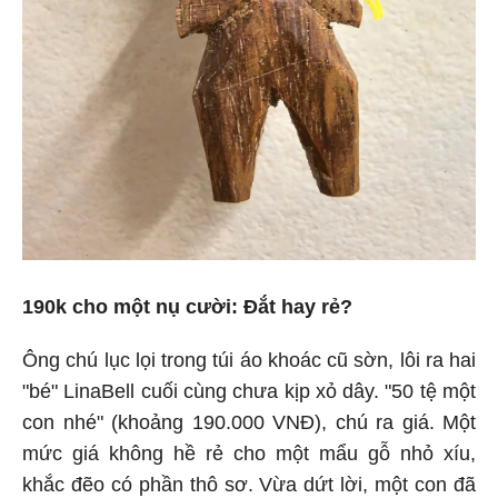
190k cho một nụ cười: Đắt hay rẻ?
Ông chú lục lọi trong túi áo khoác cũ sờn, lôi ra hai
"bé" LinaBell cuối cùng chưa kịp xỏ dây. "50 tệ một
con nhé" (khoảng 190.000 VNĐ), chú ra giá. Một
mức giá không hề rẻ cho một mẩu gỗ nhỏ xíu,
khắc đẽo có phần thô sơ. Vừa dứt lời, một con đã