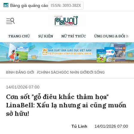
Bảng giá quảng cáo
ISSN: 3093-382X
TRANG CHỦ
SỰ KIỆN
NỮ TRÍ THỨC
ỨNG DỤNG & ĐỔI MỚI
/
BÌNH ĐẲNG GIỚI
CHÍNH SÁCH
GÓC NHÌN GIỚI
ĐỜI SỐNG
14/01/2026 07:00
Cơn sốt "gỗ điêu khắc thảm họa"
LinaBell: Xấu lạ nhưng ai cũng muốn
sở hữu!
Tú Linh
14/01/2026 07:00