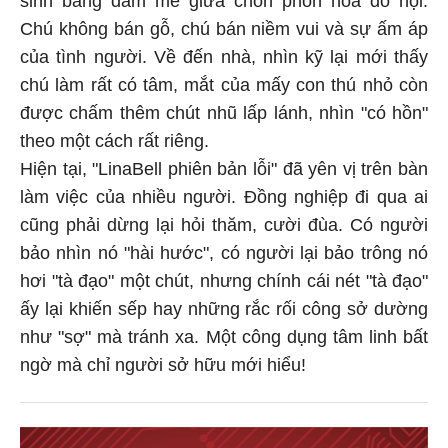
sinh bằng đam mê giữa chốn phồn hoa đô hội.
Chú không bán gỗ, chú bán niềm vui và sự ấm áp
của tình người. Về đến nhà, nhìn kỹ lại mới thấy
chú làm rất có tâm, mắt của mấy con thú nhỏ còn
được chấm thêm chút nhũ lấp lánh, nhìn "có hồn"
theo một cách rất riêng.
Hiện tại, "LinaBell phiên bản lỗi" đã yên vị trên bàn
làm việc của nhiều người. Đồng nghiệp đi qua ai
cũng phải dừng lại hỏi thăm, cười đùa. Có người
bảo nhìn nó "hài hước", có người lại bảo trông nó
hơi "tà đạo" một chút, nhưng chính cái nét "tà đạo"
ấy lại khiến sếp hay những rắc rối công sở dường
như "sợ" mà tránh xa. Một công dụng tâm linh bất
ngờ mà chỉ người sở hữu mới hiểu!