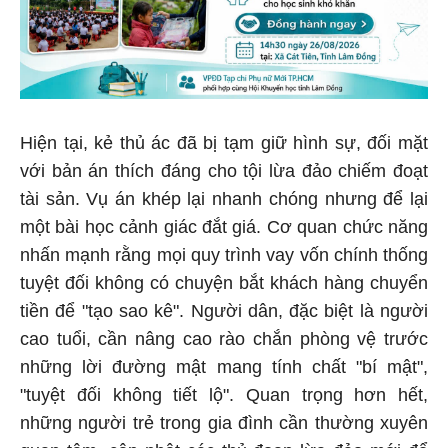
Hiện tại, kẻ thủ ác đã bị tạm giữ hình sự, đối mặt
với bản án thích đáng cho tội lừa đảo chiếm đoạt
tài sản. Vụ án khép lại nhanh chóng nhưng để lại
một bài học cảnh giác đắt giá. Cơ quan chức năng
nhấn mạnh rằng mọi quy trình vay vốn chính thống
tuyệt đối không có chuyện bắt khách hàng chuyển
tiền để "tạo sao kê". Người dân, đặc biệt là người
cao tuổi, cần nâng cao rào chắn phòng vệ trước
những lời đường mật mang tính chất "bí mật",
"tuyệt đối không tiết lộ". Quan trọng hơn hết,
những người trẻ trong gia đình cần thường xuyên
quan tâm, cập nhật các thủ đoạn lừa đảo mới để