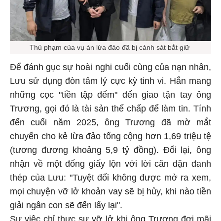
Thủ phạm của vụ án lừa đảo đã bị cảnh sát bắt giữ
Để đánh gục sự hoài nghi cuối cùng của nạn nhân,
Lưu sử dụng đòn tâm lý cực kỳ tinh vi. Hắn mang
những cọc "tiền tập đếm" đến giao tận tay ông
Trương, gọi đó là tài sản thế chấp để làm tin. Tính
đến cuối năm 2025, ông Trương đã mờ mắt
chuyển cho kẻ lừa đảo tổng cộng hơn 1,69 triệu tệ
(tương đương khoảng 5,9 tỷ đồng). Đổi lại, ông
nhận về một đống giấy lộn với lời căn dặn đanh
thép của Lưu: "Tuyệt đối không được mở ra xem,
mọi chuyện vỡ lở khoản vay sẽ bị hủy, khi nào tiền
giải ngân con sẽ đến lấy lại".
Sự việc chỉ thực sự vỡ lở khi ông Trương đợi mãi