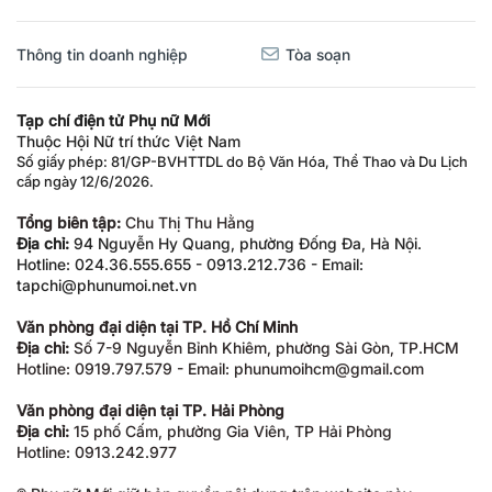
Thông tin doanh nghiệp
Tòa soạn
Tạp chí điện tử Phụ nữ Mới
Thuộc Hội Nữ trí thức Việt Nam
Số giấy phép: 81/GP-BVHTTDL do Bộ Văn Hóa, Thể Thao và Du Lịch
cấp ngày 12/6/2026.
Tổng biên tập:
Chu Thị Thu Hằng
Địa chỉ:
94 Nguyễn Hy Quang, phường Đống Đa, Hà Nội.
Hotline: 024.36.555.655 - 0913.212.736 - Email:
tapchi@phunumoi.net.vn
Văn phòng đại diện tại TP. Hồ Chí Minh
Địa chỉ:
Số 7-9 Nguyễn Bỉnh Khiêm, phường Sài Gòn, TP.HCM
Hotline: 0919.797.579 - Email: phunumoihcm@gmail.com
Văn phòng đại diện tại TP. Hải Phòng
Địa chỉ:
15 phố Cấm, phường Gia Viên, TP Hải Phòng
Hotline: 0913.242.977
® Phụ nữ Mới giữ bản quyền nội dung trên website này.