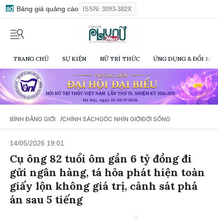
Bảng giá quảng cáo
ISSN: 3093-382X
TRANG CHỦ
SỰ KIỆN
NỮ TRÍ THỨC
ỨNG DỤNG & ĐỔI MỚI
/
BÌNH ĐẲNG GIỚI
CHÍNH SÁCH
GÓC NHÌN GIỚI
ĐỜI SỐNG
14/05/2026 19:01
Cụ ông 82 tuổi ôm gần 6 tỷ đồng đi
gửi ngân hàng, tá hỏa phát hiện toàn
giấy lộn không giá trị, cảnh sát phá
án sau 5 tiếng