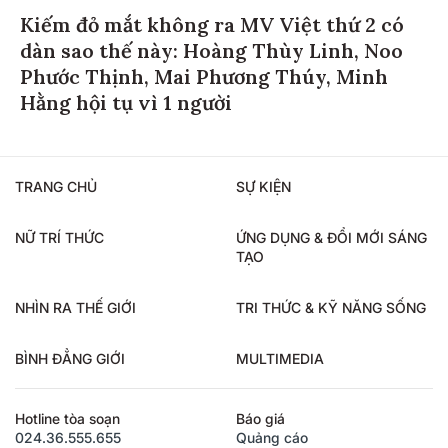
Kiếm đỏ mắt không ra MV Việt thứ 2 có
dàn sao thế này: Hoàng Thùy Linh, Noo
Phước Thịnh, Mai Phương Thúy, Minh
Hằng hội tụ vì 1 người
TRANG CHỦ
SỰ KIỆN
NỮ TRÍ THỨC
ỨNG DỤNG & ĐỔI MỚI SÁNG
TẠO
NHÌN RA THẾ GIỚI
TRI THỨC & KỸ NĂNG SỐNG
BÌNH ĐẲNG GIỚI
MULTIMEDIA
Hotline tòa soạn
Báo giá
024.36.555.655
Quảng cáo