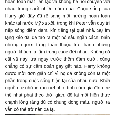
hoàn toàn mất liên lạc và không hề nói chuyện với
nhau trong suốt nhiều năm qua. Cuộc sống của
Harry giờ đây đã rẽ sang một hướng hoàn toàn
khác tại nước Mỹ xa xôi, trong khi Peter vẫn duy trì
nếp sống điềm đạm, kín tiếng tại quê nhà. Sự im
lặng kéo dài đã tạo ra một hố sâu ngăn cách, biến
những người từng thân thuộc trở thành những
người khách lạ lẫm trong cuộc đời nhau. Không có
cãi vã nảy lửa ngay trước thềm đám cưới, cũng
chẳng có sự cấm đoán gay gắt nào, Harry không
được mời đơn giản chỉ vì họ đã không còn là một
phần trong cuộc sống hiện tại của nhau nữa. Khởi
nguồn từ những rạn nứt nhỏ, tình cảm gia đình cứ
thế nhạt phai theo thời gian, để lại một hiện thực
chạnh lòng rằng dù có chung dòng máu, người ta
vẫn có thể trở nên xa lạ.