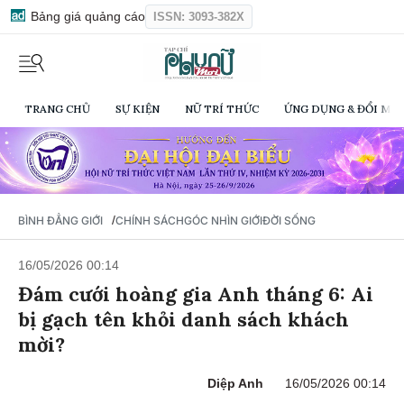
Bảng giá quảng cáo
ISSN: 3093-382X
TRANG CHỦ
SỰ KIỆN
NỮ TRÍ THỨC
ỨNG DỤNG & ĐỔI MỚI
/
BÌNH ĐẲNG GIỚI
CHÍNH SÁCH
GÓC NHÌN GIỚI
ĐỜI SỐNG
16/05/2026 00:14
Đám cưới hoàng gia Anh tháng 6: Ai
bị gạch tên khỏi danh sách khách
mời?
Diệp Anh
16/05/2026 00:14