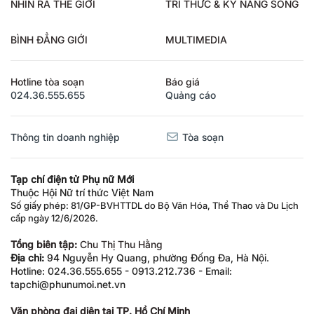
NHÌN RA THẾ GIỚI
TRI THỨC & KỸ NĂNG SỐNG
BÌNH ĐẲNG GIỚI
MULTIMEDIA
Hotline tòa soạn
Báo giá
024.36.555.655
Quảng cáo
Thông tin doanh nghiệp
Tòa soạn
Tạp chí điện tử Phụ nữ Mới
Thuộc Hội Nữ trí thức Việt Nam
Số giấy phép: 81/GP-BVHTTDL do Bộ Văn Hóa, Thể Thao và Du Lịch
cấp ngày 12/6/2026.
Tổng biên tập:
Chu Thị Thu Hằng
Địa chỉ:
94 Nguyễn Hy Quang, phường Đống Đa, Hà Nội.
Hotline: 024.36.555.655 - 0913.212.736 - Email:
tapchi@phunumoi.net.vn
Văn phòng đại diện tại TP. Hồ Chí Minh