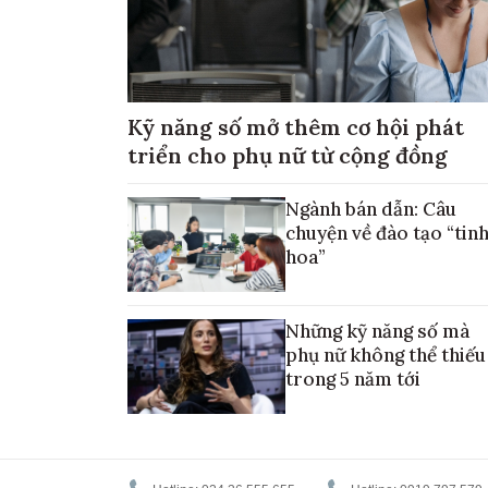
Kỹ năng số mở thêm cơ hội phát
triển cho phụ nữ từ cộng đồng
Ngành bán dẫn: Câu
chuyện về đào tạo “tin
hoa”
Những kỹ năng số mà
phụ nữ không thể thiếu
trong 5 năm tới