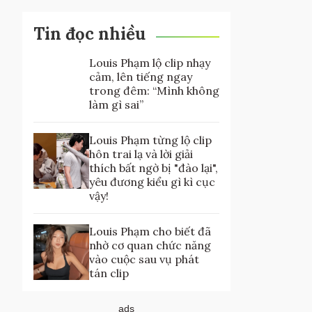
Tin đọc nhiều
Louis Phạm lộ clip nhạy
cảm, lên tiếng ngay
trong đêm: “Mình không
làm gì sai”
Louis Phạm từng lộ clip
hôn trai lạ và lời giải
thích bất ngờ bị "đào lại",
yêu đương kiểu gì kì cục
vậy!
Louis Phạm cho biết đã
nhờ cơ quan chức năng
vào cuộc sau vụ phát
tán clip
ads