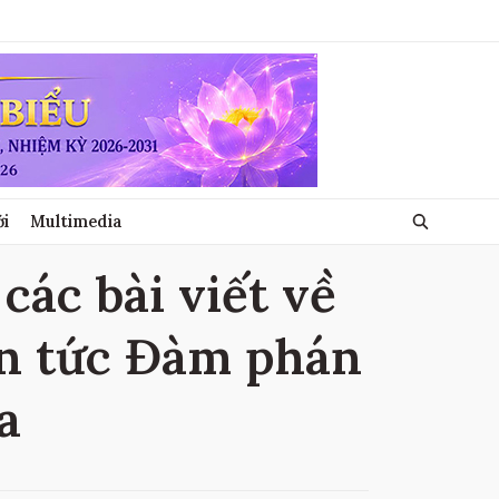
ới
Multimedia
các bài viết về
in tức Đàm phán
a