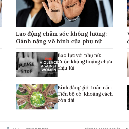
Lao động chăm sóc không lương:
Gánh nặng vô hình của phụ nữ
Bạo lực với phụ nữ:
h
Cuộc khủng hoảng chưa
chịu lùi
Bình đẳng giới toàn cầu:
Tiến bộ có, khoảng cách
còn dài