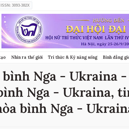
ISSN: 3093-382X
tạo
Nhìn ra thế giới
Tri thức & Kỹ năng sống
Bình đẳng gi
ình Nga - Ukraina - 
ình Nga - Ukraina, t
hòa bình Nga - Ukrain