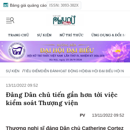
Bảng giá quảng cáo
ISSN: 3093-382X
TRANG CHỦ
SỰ KIỆN
NỮ TRÍ THỨC
ỨNG DỤNG & ĐỔI MỚI
/
SỰ KIỆN
TIÊU ĐIỂM
DIỄN ĐÀN
HOẠT ĐỘNG HỘI
ĐẠI HỘI ĐẠI BIỂU HỘI NỮ 
13/11/2022 09:52
Đảng Dân chủ tiến gần hơn tới việc
kiểm soát Thượng viện
PV
13/11/2022 09:52
Thượng nghị sĩ đảng Dân chủ Catherine Cortez