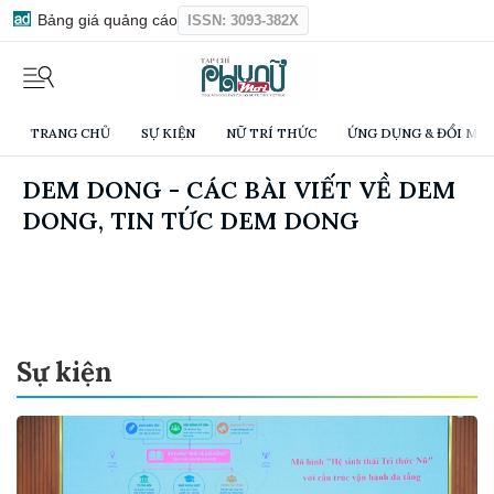
Bảng giá quảng cáo
ISSN: 3093-382X
TRANG CHỦ
SỰ KIỆN
NỮ TRÍ THỨC
ỨNG DỤNG & ĐỔI MỚI
DEM DONG - CÁC BÀI VIẾT VỀ DEM
DONG, TIN TỨC DEM DONG
Sự kiện