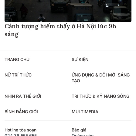
Cảnh tượng hiếm thấy ở Hà Nội lúc 9h
sáng
TRANG CHỦ
SỰ KIỆN
NỮ TRÍ THỨC
ỨNG DỤNG & ĐỔI MỚI SÁNG
TẠO
NHÌN RA THẾ GIỚI
TRI THỨC & KỸ NĂNG SỐNG
BÌNH ĐẲNG GIỚI
MULTIMEDIA
Hotline tòa soạn
Báo giá
024.36.555.655
Quảng cáo