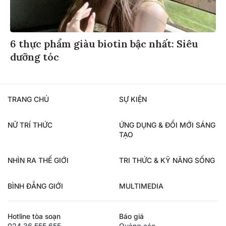
6 thực phẩm giàu biotin bậc nhất: Siêu
dưỡng tóc
TRANG CHỦ
SỰ KIỆN
NỮ TRÍ THỨC
ỨNG DỤNG & ĐỔI MỚI SÁNG
TẠO
NHÌN RA THẾ GIỚI
TRI THỨC & KỸ NĂNG SỐNG
BÌNH ĐẲNG GIỚI
MULTIMEDIA
Hotline tòa soạn
Báo giá
024.36.555.655
Quảng cáo