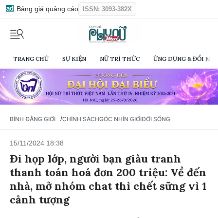
Bảng giá quảng cáo
ISSN: 3093-382X
TRANG CHỦ
SỰ KIỆN
NỮ TRÍ THỨC
ỨNG DỤNG & ĐỔI MỚI
/
BÌNH ĐẲNG GIỚI
CHÍNH SÁCH
GÓC NHÌN GIỚI
ĐỜI SỐNG
15/11/2024 18:38
Đi họp lớp, người bạn giàu tranh
thanh toán hoá đơn 200 triệu: Về đến
nhà, mở nhóm chat thì chết sững vì 1
cảnh tượng