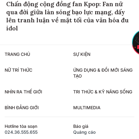
Chấn động cộng đồng fan Kpop: Fan nữ
qua đời giữa làn sóng bạo lực mạng, dấy
lên tranh luận về mặt tối của văn hóa đu
idol
TRANG CHỦ
SỰ KIỆN
NỮ TRÍ THỨC
ỨNG DỤNG & ĐỔI MỚI SÁNG
TẠO
NHÌN RA THẾ GIỚI
TRI THỨC & KỸ NĂNG SỐNG
BÌNH ĐẲNG GIỚI
MULTIMEDIA
Hotline tòa soạn
Báo giá
024.36.555.655
Quảng cáo