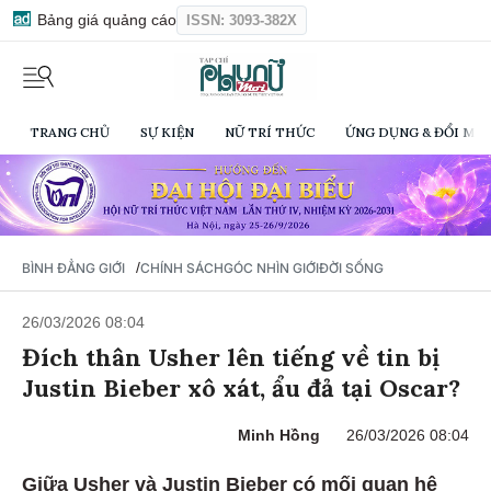
Bảng giá quảng cáo
ISSN: 3093-382X
TRANG CHỦ
SỰ KIỆN
NỮ TRÍ THỨC
ỨNG DỤNG & ĐỔI MỚI
/
BÌNH ĐẲNG GIỚI
CHÍNH SÁCH
GÓC NHÌN GIỚI
ĐỜI SỐNG
26/03/2026 08:04
Đích thân Usher lên tiếng về tin bị
Justin Bieber xô xát, ẩu đả tại Oscar?
Minh Hồng
26/03/2026 08:04
Giữa Usher và Justin Bieber có mối quan hệ