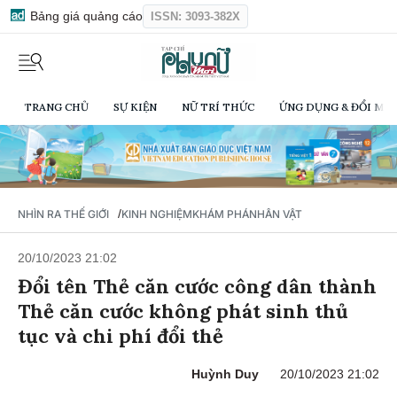
Bảng giá quảng cáo
ISSN: 3093-382X
TRANG CHỦ
SỰ KIỆN
NỮ TRÍ THỨC
ỨNG DỤNG & ĐỔI MỚI
/
NHÌN RA THẾ GIỚI
KINH NGHIỆM
KHÁM PHÁ
NHÂN VẬT
20/10/2023 21:02
Đổi tên Thẻ căn cước công dân thành
Thẻ căn cước không phát sinh thủ
tục và chi phí đổi thẻ
Huỳnh Duy
20/10/2023 21:02