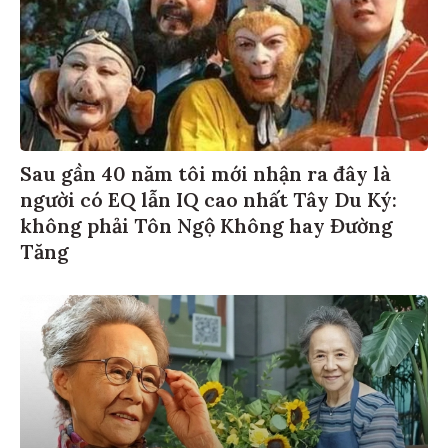
Sau gần 40 năm tôi mới nhận ra đây là
người có EQ lẫn IQ cao nhất Tây Du Ký:
không phải Tôn Ngộ Không hay Đường
Tăng