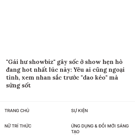
"Gái hư showbiz" gây sốc ở show hẹn hò
đang hot nhất lúc này: Yêu ai cũng ngoại
tình, xem nhan sắc trước "dao kéo" mà
sửng sốt
TRANG CHỦ
SỰ KIỆN
NỮ TRÍ THỨC
ỨNG DỤNG & ĐỔI MỚI SÁNG
TẠO