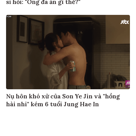
sĩ hỏi: "Ông đã ăn gì thế?"
Nụ hôn khó xử của Son Ye Jin và "hồng
hài nhi" kém 6 tuổi Jung Hae In