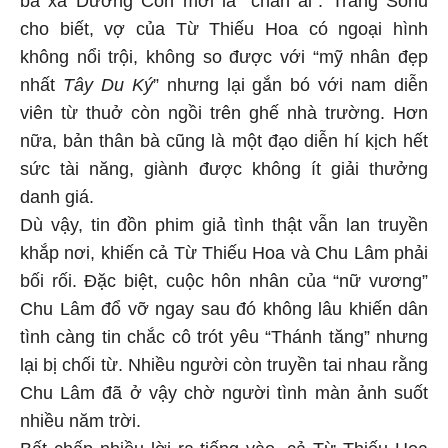
bà xã Dương Côn mới là “chân ái”. Trang Sohu
cho biết, vợ của Từ Thiếu Hoa có ngoại hình
không nổi trội, không so được với “mỹ nhân đẹp
nhất
Tây Du Ký
” nhưng lại gắn bó với nam diễn
viên từ thuở còn ngồi trên ghế nhà trường. Hơn
nữa, bản thân bà cũng là một đạo diễn hí kịch hết
sức tài năng, giành được không ít giải thưởng
danh giá.
Dù vậy, tin đồn phim giả tình thật vẫn lan truyền
khắp nơi, khiến cả Từ Thiếu Hoa và Chu Lâm phải
bối rối. Đặc biệt, cuộc hôn nhân của “nữ vương”
Chu Lâm đổ vỡ ngay sau đó không lâu khiến dân
tình càng tin chắc cô trót yêu “Thánh tăng” nhưng
lại bị chối từ. Nhiều người còn truyền tai nhau rằng
Chu Lâm đã ở vậy chờ người tình màn ảnh suốt
nhiều năm trời.