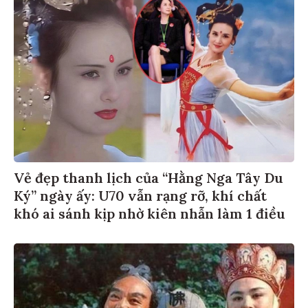
Vẻ đẹp thanh lịch của “Hằng Nga Tây Du
Ký” ngày ấy: U70 vẫn rạng rỡ, khí chất
khó ai sánh kịp nhờ kiên nhẫn làm 1 điều