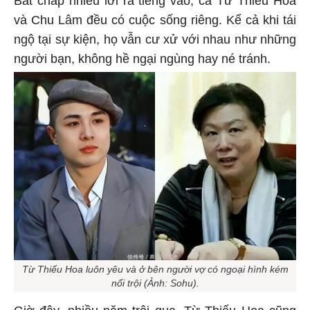
Bất chấp nhiều lời ra tiếng vào, cả Từ Thiếu Hoa
và Chu Lâm đều có cuộc sống riêng. Kể cả khi tái
ngộ tại sự kiện, họ vẫn cư xử với nhau như những
người bạn, không hề ngại ngùng hay né tránh.
Từ Thiếu Hoa luôn yêu và ở bên người vợ có ngoại hình kém
nổi trội (Ảnh: Sohu).