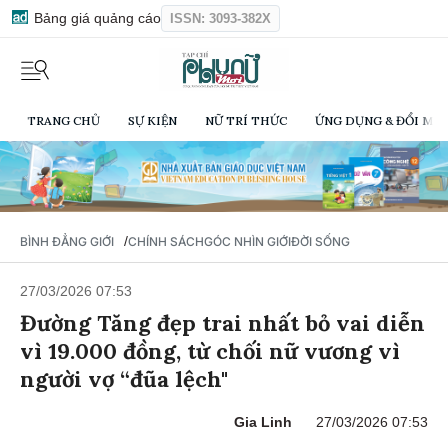
Bảng giá quảng cáo
ISSN: 3093-382X
TRANG CHỦ
SỰ KIỆN
NỮ TRÍ THỨC
ỨNG DỤNG & ĐỔI MỚI
/
BÌNH ĐẲNG GIỚI
CHÍNH SÁCH
GÓC NHÌN GIỚI
ĐỜI SỐNG
27/03/2026 07:53
Đường Tăng đẹp trai nhất bỏ vai diễn
vì 19.000 đồng, từ chối nữ vương vì
người vợ “đũa lệch"
Gia Linh
27/03/2026 07:53