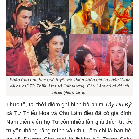
Phản ứng hóa học quá tuyệt vời khiến khán giả tin chắc "Ngự
đệ ca ca" Từ Thiếu Hoa và "nữ vương" Chu Lâm có gì đó với
nhau (Ảnh: Sina).
Thực tế, tại thời điểm ghi hình bộ phim
Tây Du Ký
,
cả Từ Thiếu Hoa và Chu Lâm đều đã có gia đình.
Nam diễn viên họ Từ còn nhiều lần giải thích trước
truyền thông rằng mình và Chu Lâm chỉ là bạn bè,