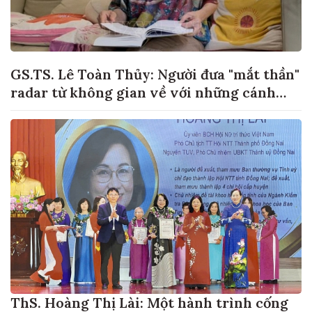
GS.TS. Lê Toàn Thủy: Người đưa "mắt thần"
radar từ không gian về với những cánh
đồng lúa Việt Nam
ThS. Hoàng Thị Lài: Một hành trình cống