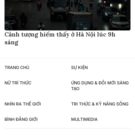
Cảnh tượng hiếm thấy ở Hà Nội lúc 9h
sáng
TRANG CHỦ
SỰ KIỆN
NỮ TRÍ THỨC
ỨNG DỤNG & ĐỔI MỚI SÁNG
TẠO
NHÌN RA THẾ GIỚI
TRI THỨC & KỸ NĂNG SỐNG
BÌNH ĐẲNG GIỚI
MULTIMEDIA