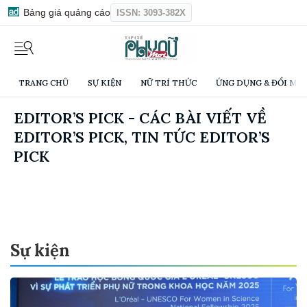
Bảng giá quảng cáo
ISSN: 3093-382X
TRANG CHỦ
SỰ KIỆN
NỮ TRÍ THỨC
ỨNG DỤNG & ĐỔI MỚI
EDITOR’S PICK - CÁC BÀI VIẾT VỀ
EDITOR’S PICK, TIN TỨC EDITOR’S
PICK
Sự kiện