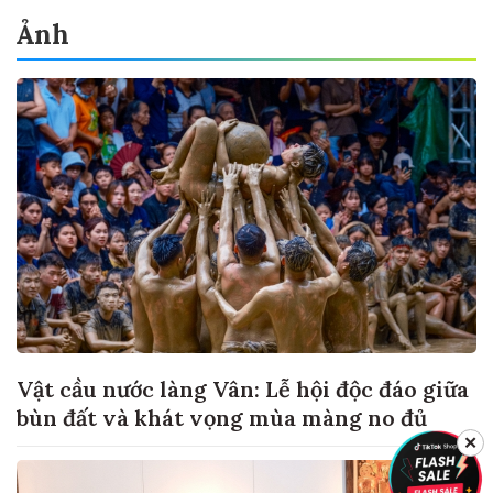
Ảnh
Vật cầu nước làng Vân: Lễ hội độc đáo giữa
bùn đất và khát vọng mùa màng no đủ
✕