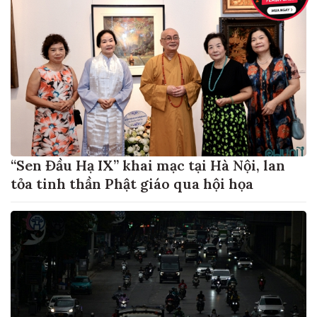
“Sen Đầu Hạ IX” khai mạc tại Hà Nội, lan
tỏa tinh thần Phật giáo qua hội họa