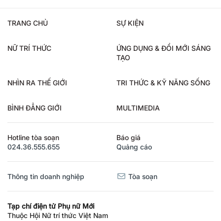
TRANG CHỦ
SỰ KIỆN
NỮ TRÍ THỨC
ỨNG DỤNG & ĐỔI MỚI SÁNG
TẠO
NHÌN RA THẾ GIỚI
TRI THỨC & KỸ NĂNG SỐNG
BÌNH ĐẲNG GIỚI
MULTIMEDIA
Hotline tòa soạn
Báo giá
024.36.555.655
Quảng cáo
Thông tin doanh nghiệp
Tòa soạn
Tạp chí điện tử Phụ nữ Mới
Thuộc Hội Nữ trí thức Việt Nam