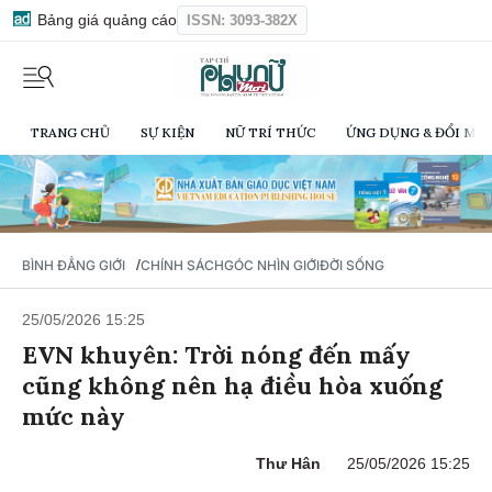
Bảng giá quảng cáo
ISSN: 3093-382X
TRANG CHỦ
SỰ KIỆN
NỮ TRÍ THỨC
ỨNG DỤNG & ĐỔI MỚI
/
BÌNH ĐẲNG GIỚI
CHÍNH SÁCH
GÓC NHÌN GIỚI
ĐỜI SỐNG
25/05/2026 15:25
EVN khuyên: Trời nóng đến mấy
cũng không nên hạ điều hòa xuống
mức này
Thư Hân
25/05/2026 15:25