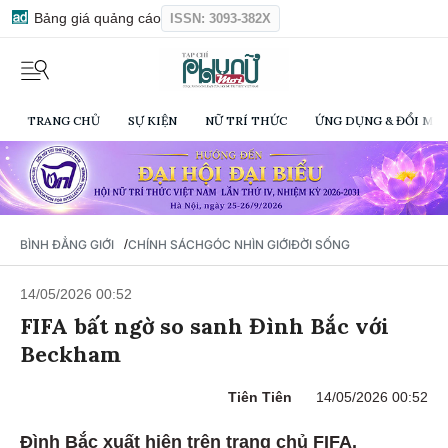
Bảng giá quảng cáo
ISSN: 3093-382X
TRANG CHỦ
SỰ KIỆN
NỮ TRÍ THỨC
ỨNG DỤNG & ĐỔI MỚI
/
BÌNH ĐẲNG GIỚI
CHÍNH SÁCH
GÓC NHÌN GIỚI
ĐỜI SỐNG
14/05/2026 00:52
FIFA bất ngờ so sanh Đình Bắc với
Beckham
Tiên Tiên
14/05/2026 00:52
Đình Bắc xuất hiện trên trang chủ FIFA.