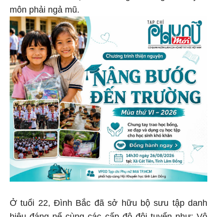
môn phải ngả mũ.
Ở tuổi 22, Đình Bắc đã sở hữu bộ sưu tập danh
hiệu đáng nể cùng các cấp độ đội tuyển như: Vô