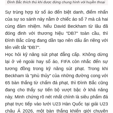
Đình Bắc thích thú khi được đứng chung hình với huyền thoại
Sự trùng hợp từ số áo đến biệt danh, điểm nhấn
của sự so sánh này nằm ở chiếc áo số 7 mà cả hai
cùng đảm nhiệm. Nếu David Beckham từ lâu đã
đóng đinh với thương hiệu "DB7" toàn cầu, thì
Đình Bắc cũng đang dần tạo nên dấu ấn riêng với
tên viết tắt "ĐB7".
Học hỏi kỹ năng sút phạt đẳng cấp. Không dừng
lại ở vẻ ngoài hay số áo, FIFA còn nhắc đến sự
tương đồng trong kỹ năng sút phạt. Trong khi
Beckham là "phù thủy" của những đường cong với
65 bàn thắng từ chấm đá phạt, thì Đình Bắc cũng
đang cho thấy sự tiến bộ vượt bậc ở khả năng
này. Minh chứng rõ nét nhất chính là siêu phẩm đá
phạt trực tiếp vào lưới U23 Hàn Quốc tại giải U23
châu Á 2026, một bàn thắng khiến giới chuyên