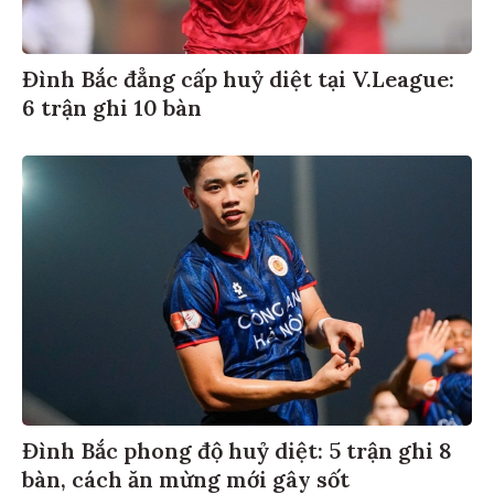
Đình Bắc đẳng cấp huỷ diệt tại V.League:
6 trận ghi 10 bàn
Đình Bắc phong độ huỷ diệt: 5 trận ghi 8
bàn, cách ăn mừng mới gây sốt