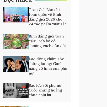
Trao Giải Báo chí
toàn quốc về Bình
đẳng giới 2026 cho
24 tác phẩm xuất sắc
Bình đẳng giới toàn
cầu: Tiến bộ có,
khoảng cách còn dài
Lao động chăm sóc
không lương: Gánh
nặng vô hình của phụ
nữ
Bạo lực với phụ nữ:
Cuộc khủng hoảng
chưa chịu lùi