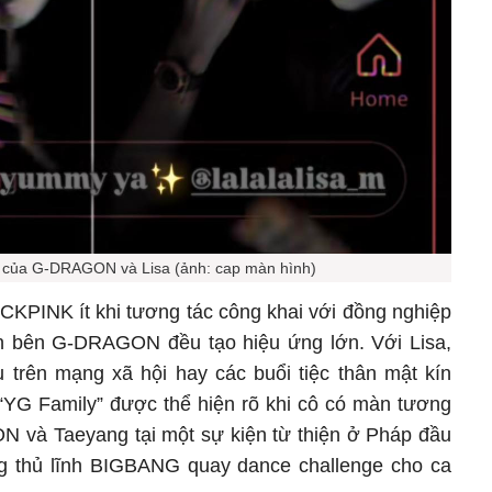
của G-DRAGON và Lisa (ảnh: cap màn hình)
PINK ít khi tương tác công khai với đồng nghiệp
ện bên G-DRAGON đều tạo hiệu ứng lớn. Với Lisa,
 trên mạng xã hội hay các buổi tiệc thân mật kín
t “YG Family” được thể hiện rõ khi cô có màn tương
 và Taeyang tại một sự kiện từ thiện ở Pháp đầu
g thủ lĩnh BIGBANG quay dance challenge cho ca