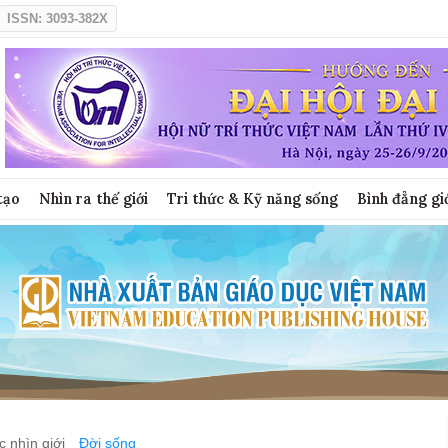
ISSN: 3093-382X
tạo
Nhìn ra thế giới
Tri thức & Kỹ năng sống
Bình đẳng gi
 nhìn giới
Đời sống