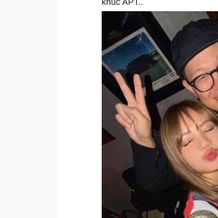
khúc APT..