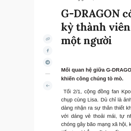
G-DRAGON có 
kỳ thành viê
một người
Mối quan hệ giữa G-DRAGON
khiến công chúng tò mò.
Tối 2/1, cộng đồng fan Kp
chụp cùng Lisa. Dù chỉ là ả
dàng nhận ra sự thân thiết k
với dáng vẻ thoải mái, tự 
chóng gây bão mạng xã hội, k