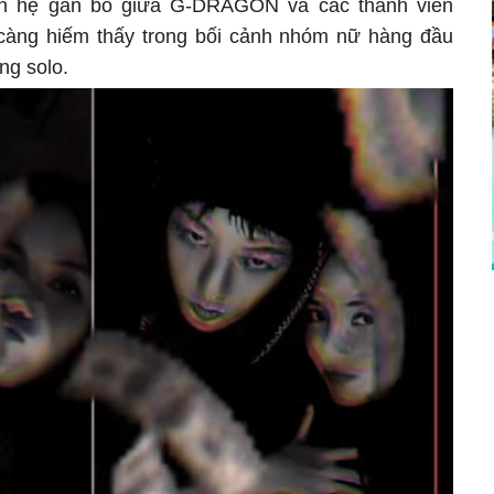
uan hệ gắn bó giữa G-DRAGON và các thành viên
àng hiếm thấy trong bối cảnh nhóm nữ hàng đầu
ng solo.