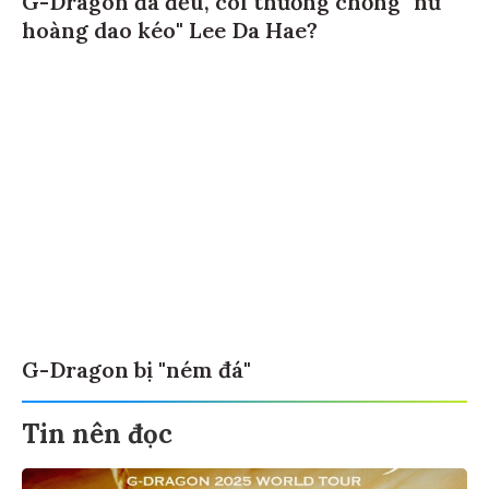
G-Dragon đá đểu, coi thường chồng "nữ
hoàng dao kéo" Lee Da Hae?
G-Dragon bị "ném đá"
Tin nên đọc