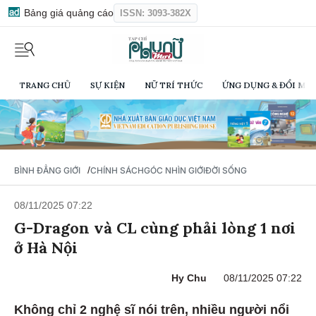
Bảng giá quảng cáo
ISSN: 3093-382X
TRANG CHỦ
SỰ KIỆN
NỮ TRÍ THỨC
ỨNG DỤNG & ĐỔI MỚI
/
BÌNH ĐẲNG GIỚI
CHÍNH SÁCH
GÓC NHÌN GIỚI
ĐỜI SỐNG
08/11/2025 07:22
G-Dragon và CL cùng phải lòng 1 nơi
ở Hà Nội
Hy Chu
08/11/2025 07:22
Không chỉ 2 nghệ sĩ nói trên, nhiều người nổi