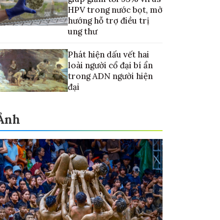
HPV trong nước bọt, mở
hướng hỗ trợ điều trị
ung thư
Phát hiện dấu vết hai
loài người cổ đại bí ẩn
trong ADN người hiện
đại
Ảnh