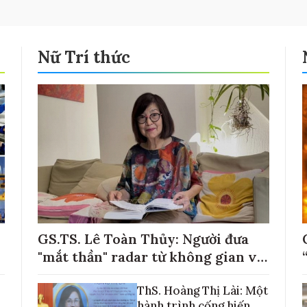
Nữ Trí thức
GS.TS. Lê Toàn Thủy: Người đưa
"mắt thần" radar từ không gian về
với những cánh đồng lúa Việt Nam
ThS. Hoàng Thị Lài: Một
hành trình cống hiến,