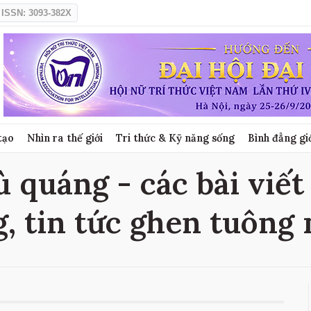
ISSN: 3093-382X
tạo
Nhìn ra thế giới
Tri thức & Kỹ năng sống
Bình đẳng gi
 quáng - các bài viết
, tin tức ghen tuông