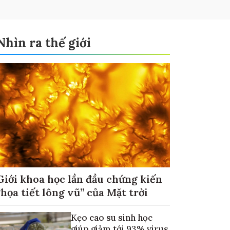
Nhìn ra thế giới
Giới khoa học lần đầu chứng kiến
“họa tiết lông vũ” của Mặt trời
Kẹo cao su sinh học
giúp giảm tới 93% virus