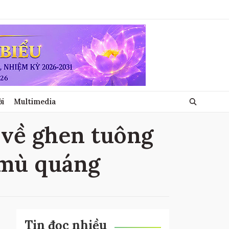
ới
Multimedia
 về ghen tuông
 mù quáng
Tin đọc nhiều