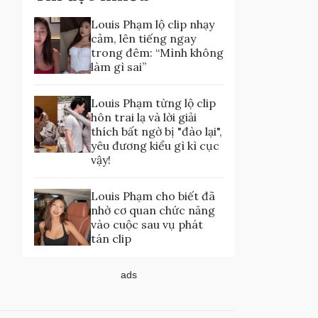
Louis Phạm lộ clip nhạy
cảm, lên tiếng ngay
trong đêm: “Mình không
làm gì sai”
Louis Phạm từng lộ clip
hôn trai lạ và lời giải
thích bất ngờ bị "đào lại",
yêu đương kiểu gì kì cục
vậy!
Louis Phạm cho biết đã
nhờ cơ quan chức năng
vào cuộc sau vụ phát
tán clip
ads