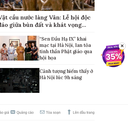
Vật cầu nước làng Vân: Lễ hội độc
đáo giữa bùn đất và khát vọng
mùa màng no đủ
“Sen Đầu Hạ IX” khai
mạc tại Hà Nội, lan tỏa
✕
tinh thần Phật giáo qua
hội họa
Cảnh tượng hiếm thấy ở
Hà Nội lúc 9h sáng
áo giá
Quảng cáo
Tòa soạn
Lên đầu trang