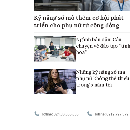
Kỹ năng số mở thêm cơ hội phát
triển cho phụ nữ từ cộng đồng
Ngành bán dẫn: Câu
chuyện về đào tạo “tin
hoa”
Những kỹ năng số mà
phụ nữ không thể thiếu
trong 5 năm tới
Hotline: 024.36.555.655
Hotline: 0919.797.579