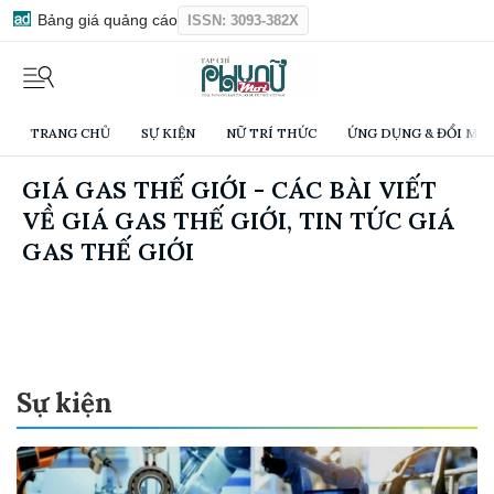
Bảng giá quảng cáo
ISSN: 3093-382X
TRANG CHỦ
SỰ KIỆN
NỮ TRÍ THỨC
ỨNG DỤNG & ĐỔI MỚI
GIÁ GAS THẾ GIỚI - CÁC BÀI VIẾT
VỀ GIÁ GAS THẾ GIỚI, TIN TỨC GIÁ
GAS THẾ GIỚI
Sự kiện