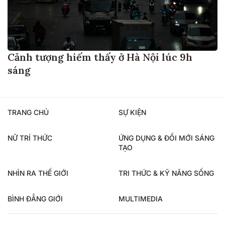
Cảnh tượng hiếm thấy ở Hà Nội lúc 9h
sáng
TRANG CHỦ
SỰ KIỆN
NỮ TRÍ THỨC
ỨNG DỤNG & ĐỔI MỚI SÁNG
TẠO
NHÌN RA THẾ GIỚI
TRI THỨC & KỸ NĂNG SỐNG
BÌNH ĐẲNG GIỚI
MULTIMEDIA