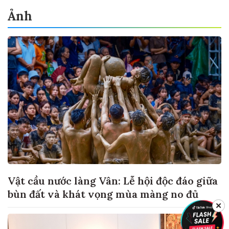
Ảnh
Vật cầu nước làng Vân: Lễ hội độc đáo giữa
bùn đất và khát vọng mùa màng no đủ
✕