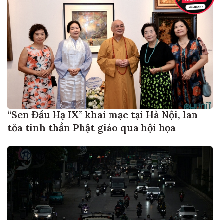
“Sen Đầu Hạ IX” khai mạc tại Hà Nội, lan
tỏa tinh thần Phật giáo qua hội họa