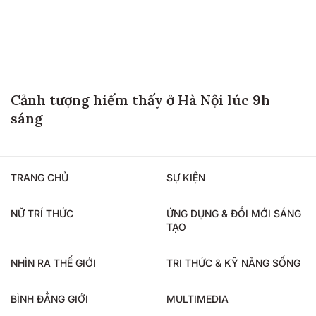
Cảnh tượng hiếm thấy ở Hà Nội lúc 9h
sáng
TRANG CHỦ
SỰ KIỆN
NỮ TRÍ THỨC
ỨNG DỤNG & ĐỔI MỚI SÁNG
TẠO
NHÌN RA THẾ GIỚI
TRI THỨC & KỸ NĂNG SỐNG
BÌNH ĐẲNG GIỚI
MULTIMEDIA