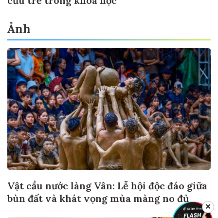
cứu trẻ trong khoa học
Ảnh
Vật cầu nước làng Vân: Lễ hội độc đáo giữa
bùn đất và khát vọng mùa màng no đủ
✕