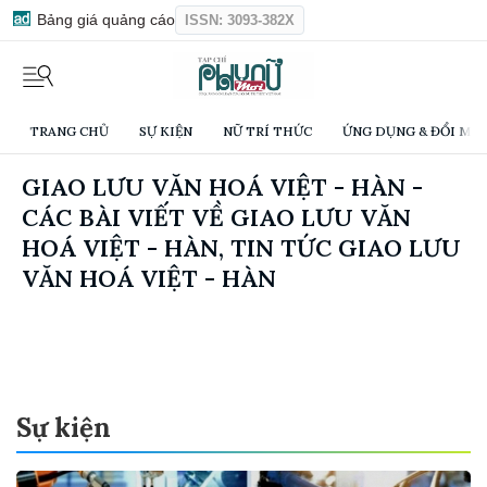
Bảng giá quảng cáo
ISSN: 3093-382X
TRANG CHỦ
SỰ KIỆN
NỮ TRÍ THỨC
ỨNG DỤNG & ĐỔI MỚI
GIAO LƯU VĂN HOÁ VIỆT - HÀN -
CÁC BÀI VIẾT VỀ GIAO LƯU VĂN
HOÁ VIỆT - HÀN, TIN TỨC GIAO LƯU
VĂN HOÁ VIỆT - HÀN
Sự kiện