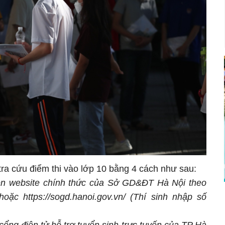
tra cứu điểm thi vào lớp 10 bằng 4 cách như sau:
trên website chính thức của Sở GD&ĐT Hà Nội theo
 hoặc https://sogd.hanoi.gov.vn/ (Thí sinh nhập số