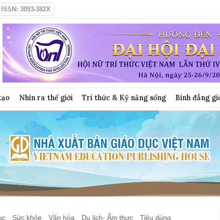
ISSN: 3093-382X
tạo
Nhìn ra thế giới
Tri thức & Kỹ năng sống
Bình đẳng gi
ục
Sức khỏe
Văn hóa
Du lịch- Ẩm thực
Tiêu dùng