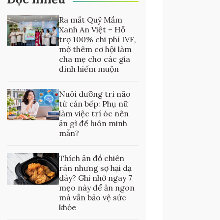
Ra mắt Quỹ Mầm
Xanh An Việt – Hỗ
trợ 100% chi phí IVF,
mở thêm cơ hội làm
cha mẹ cho các gia
đình hiếm muộn
Nuôi dưỡng trí não
từ căn bếp: Phụ nữ
làm việc trí óc nên
ăn gì để luôn minh
mẫn?
Thích ăn đồ chiên
rán nhưng sợ hại dạ
dày? Ghi nhớ ngay 7
mẹo này để ăn ngon
mà vẫn bảo vệ sức
khỏe