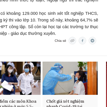
 theo hình thức tự luận, Ngoại ngữ thi trắc nghiệm
có khoảng 129.000 học sinh xét tốt nghiệp THCS,
 ký thi vào lớp 10. Trong số này, khoảng 64,7% sẽ
PT công lập. Số còn lại học tại các trường tư thục
iệp - giáo dục thường xuyên.
Chia sẻ
điểm các môn Khoa
Chốt giá xét nghiệm
ự nhiên ở mức 5,5-
nhanh Covid-19 tại