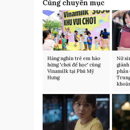
Cùng chuyên mục
Hàng nghìn trẻ em hào
Nữ si
hứng 'chơi để học' cùng
giành
Vinamilk tại Phú Mỹ
phần 
Hưng
Trung
khoản