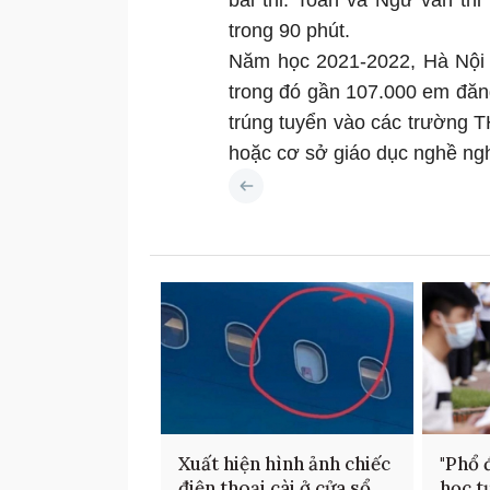
bài thi. Toán và Ngữ văn thi
trong 90 phút.
Năm học 2021-2022, Hà Nội 
trong đó gần 107.000 em đăng
trúng tuyển vào các trường TH
hoặc cơ sở giáo dục nghề ngh
Xuất hiện hình ảnh chiếc
"Phổ 
điện thoại cài ở cửa sổ
học t