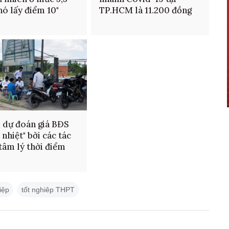
khó lấy điểm 10"
TP.HCM là 11.200 đồng
 dự đoán giá BĐS
 nhiệt" bởi các tác
tâm lý thời điểm
hiệp
tốt nghiêp THPT