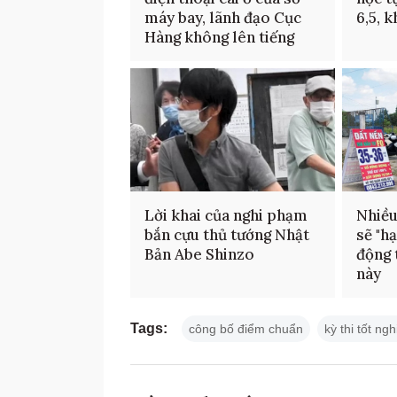
máy bay, lãnh đạo Cục
6,5, 
Hàng không lên tiếng
Lời khai của nghi phạm
Nhiều
bắn cựu thủ tướng Nhật
sẽ "hạ
Bản Abe Shinzo
động 
này
Tags:
công bố điểm chuẩn
kỳ thi tốt ng