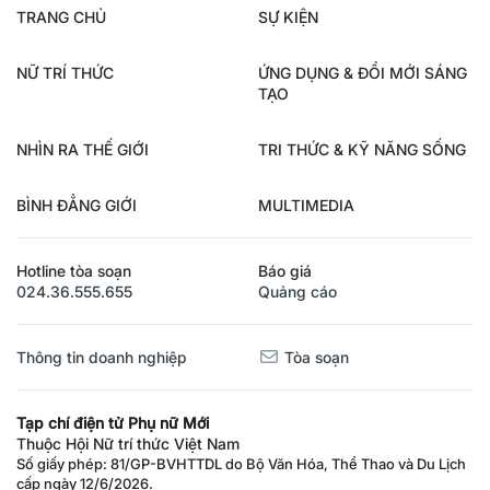
TRANG CHỦ
SỰ KIỆN
NỮ TRÍ THỨC
ỨNG DỤNG & ĐỔI MỚI SÁNG
TẠO
NHÌN RA THẾ GIỚI
TRI THỨC & KỸ NĂNG SỐNG
BÌNH ĐẲNG GIỚI
MULTIMEDIA
Hotline tòa soạn
Báo giá
024.36.555.655
Quảng cáo
Thông tin doanh nghiệp
Tòa soạn
Tạp chí điện tử Phụ nữ Mới
Thuộc Hội Nữ trí thức Việt Nam
Số giấy phép: 81/GP-BVHTTDL do Bộ Văn Hóa, Thể Thao và Du Lịch
cấp ngày 12/6/2026.