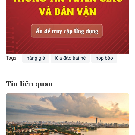
Tags:
hàng giả
lừa đảo trại hè
họp báo
Tin liên quan