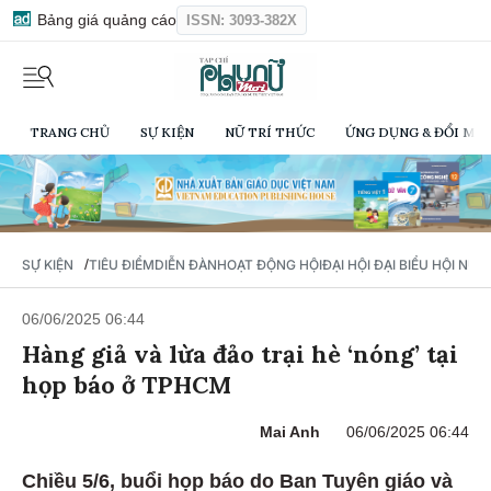
Bảng giá quảng cáo
ISSN: 3093-382X
TRANG CHỦ
SỰ KIỆN
NỮ TRÍ THỨC
ỨNG DỤNG & ĐỔI MỚI
/
SỰ KIỆN
TIÊU ĐIỂM
DIỄN ĐÀN
HOẠT ĐỘNG HỘI
ĐẠI HỘI ĐẠI BIỂU HỘI NỮ 
06/06/2025 06:44
Hàng giả và lừa đảo trại hè ‘nóng’ tại
họp báo ở TPHCM
Mai Anh
06/06/2025 06:44
Chiều 5/6, buổi họp báo do Ban Tuyên giáo và