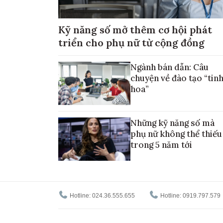
Kỹ năng số mở thêm cơ hội phát
triển cho phụ nữ từ cộng đồng
Ngành bán dẫn: Câu
chuyện về đào tạo “tin
hoa”
Những kỹ năng số mà
phụ nữ không thể thiếu
trong 5 năm tới
Hotline: 024.36.555.655
Hotline: 0919.797.579