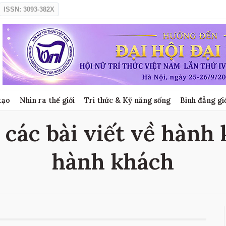
ISSN: 3093-382X
tạo
Nhìn ra thế giới
Tri thức & Kỹ năng sống
Bình đẳng gi
các bài viết về hành 
hành khách