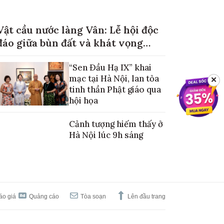
Vật cầu nước làng Vân: Lễ hội độc
đáo giữa bùn đất và khát vọng
mùa màng no đủ
“Sen Đầu Hạ IX” khai
mạc tại Hà Nội, lan tỏa
✕
tinh thần Phật giáo qua
hội họa
Cảnh tượng hiếm thấy ở
Hà Nội lúc 9h sáng
áo giá
Quảng cáo
Tòa soạn
Lên đầu trang