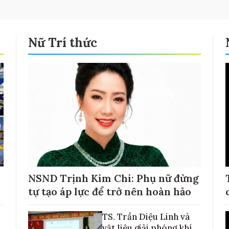
Nữ Trí thức
NSND Trịnh Kim Chi: Phụ nữ đừng
tự tạo áp lực để trở nên hoàn hảo
TS. Trần Diệu Linh và
vật liệu giải phóng khí