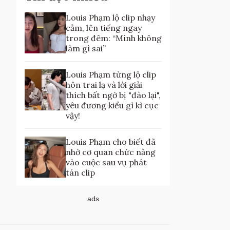
Louis Phạm lộ clip nhạy
cảm, lên tiếng ngay
trong đêm: “Mình không
làm gì sai”
Louis Phạm từng lộ clip
hôn trai lạ và lời giải
thích bất ngờ bị "đào lại",
yêu đương kiểu gì kì cục
vậy!
Louis Phạm cho biết đã
nhờ cơ quan chức năng
vào cuộc sau vụ phát
tán clip
ads