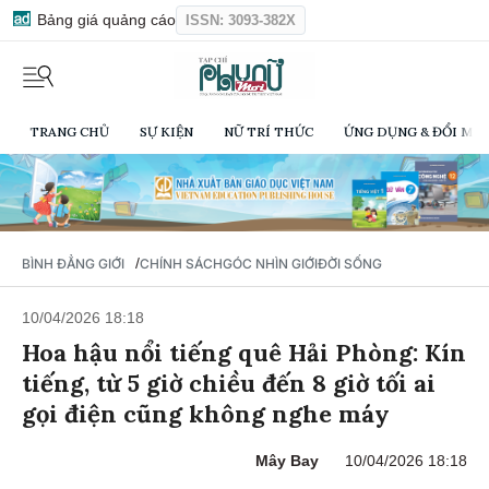
Bảng giá quảng cáo
ISSN: 3093-382X
TRANG CHỦ
SỰ KIỆN
NỮ TRÍ THỨC
ỨNG DỤNG & ĐỔI MỚI
/
BÌNH ĐẲNG GIỚI
CHÍNH SÁCH
GÓC NHÌN GIỚI
ĐỜI SỐNG
10/04/2026 18:18
Hoa hậu nổi tiếng quê Hải Phòng: Kín
tiếng, từ 5 giờ chiều đến 8 giờ tối ai
gọi điện cũng không nghe máy
Mây Bay
10/04/2026 18:18