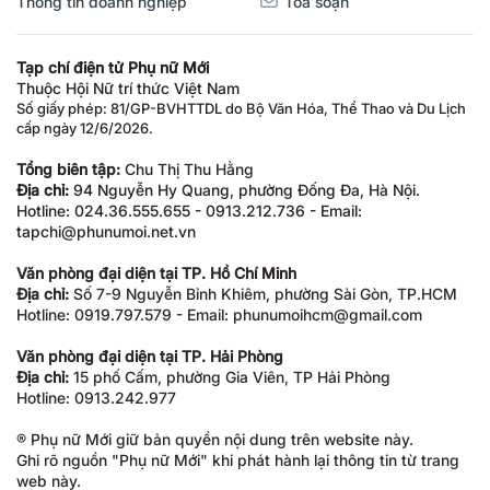
Thông tin doanh nghiệp
Tòa soạn
Tạp chí điện tử Phụ nữ Mới
Thuộc Hội Nữ trí thức Việt Nam
Số giấy phép: 81/GP-BVHTTDL do Bộ Văn Hóa, Thể Thao và Du Lịch
cấp ngày 12/6/2026.
Tổng biên tập:
Chu Thị Thu Hằng
Địa chỉ:
94 Nguyễn Hy Quang, phường Đống Đa, Hà Nội.
Hotline: 024.36.555.655 - 0913.212.736 - Email:
tapchi@phunumoi.net.vn
Văn phòng đại diện tại TP. Hồ Chí Minh
Địa chỉ:
Số 7-9 Nguyễn Bỉnh Khiêm, phường Sài Gòn, TP.HCM
Hotline: 0919.797.579 - Email: phunumoihcm@gmail.com
Văn phòng đại diện tại TP. Hải Phòng
Địa chỉ:
15 phố Cấm, phường Gia Viên, TP Hải Phòng
Hotline: 0913.242.977
® Phụ nữ Mới giữ bản quyền nội dung trên website này.
Ghi rõ nguồn "Phụ nữ Mới" khi phát hành lại thông tin từ trang
web này.