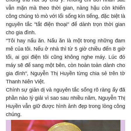
chóng thu hút sự chú ý. Không chỉ bởi nhan sắc
vẫn mặn mà theo thời gian, nàng hậu còn khiến
công chúng tò mò với lối sống kín tiếng, đặc biệt là
nguyên tắc "tắt điện thoại" để dành trọn thời gian
cho gia đình.
"Tôi hay nấu ăn. Nấu ăn là một trong những đam
mê của tôi. Nếu ở nhà thì từ 5 giờ chiều đến 8 giờ
tối, ai gọi điện tôi cũng không nghe máy. Lúc đó
máy sẽ để sang một bên, còn hoàn toàn dành cho
gia đình", Nguyễn Thị Huyền từng chia sẻ trên tờ
Thanh Niên Việt.
Chính sự giản dị và nguyên tắc sống rõ ràng ấy đã
phần nào lý giải vì sao sau nhiều năm, Nguyễn Thị
Huyền vẫn giữ được hình ảnh đẹp trong lòng công
chúng.