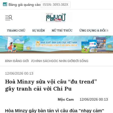
Bảng giá quảng cáo
ISSN: 3093-382X
TRANG CHỦ
SỰ KIỆN
NỮ TRÍ THỨC
ỨNG DỤNG & ĐỔI MỚI
/
BÌNH ĐẲNG GIỚI
CHÍNH SÁCH
GÓC NHÌN GIỚI
ĐỜI SỐNG
12/06/2026 00:13
Hoà Minzy sửa vội câu “đu trend”
gây tranh cãi với Chi Pu
Mộc Cam
12/06/2026 00:13
Hòa Minzy gây bàn tán vì câu đùa "nhạy cảm"