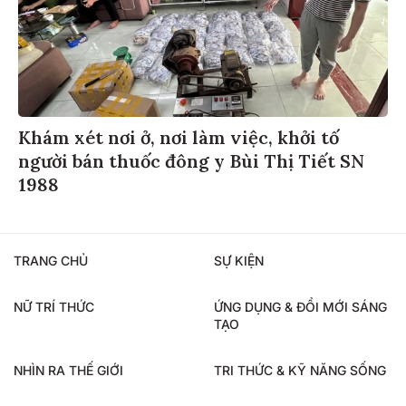
Khám xét nơi ở, nơi làm việc, khởi tố
người bán thuốc đông y Bùi Thị Tiết SN
1988
TRANG CHỦ
SỰ KIỆN
NỮ TRÍ THỨC
ỨNG DỤNG & ĐỔI MỚI SÁNG
TẠO
NHÌN RA THẾ GIỚI
TRI THỨC & KỸ NĂNG SỐNG