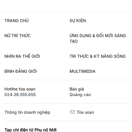
TRANG CHỦ
SỰ KIỆN
NỮ TRÍ THỨC
ỨNG DỤNG & ĐỔI MỚI SÁNG
TẠO
NHÌN RA THẾ GIỚI
TRI THỨC & KỸ NĂNG SỐNG
BÌNH ĐẲNG GIỚI
MULTIMEDIA
Hotline tòa soạn
Báo giá
024.36.555.655
Quảng cáo
Thông tin doanh nghiệp
Tòa soạn
Tạp chí điện tử Phụ nữ Mới