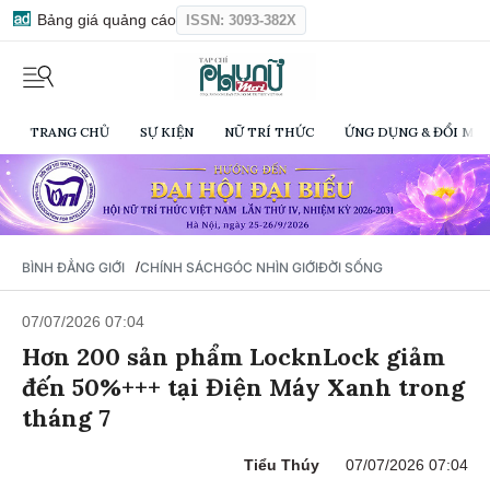
Bảng giá quảng cáo
ISSN: 3093-382X
TRANG CHỦ
SỰ KIỆN
NỮ TRÍ THỨC
ỨNG DỤNG & ĐỔI MỚI
/
BÌNH ĐẲNG GIỚI
CHÍNH SÁCH
GÓC NHÌN GIỚI
ĐỜI SỐNG
07/07/2026 07:04
Hơn 200 sản phẩm LocknLock giảm
đến 50%+++ tại Điện Máy Xanh trong
tháng 7
Tiểu Thúy
07/07/2026 07:04