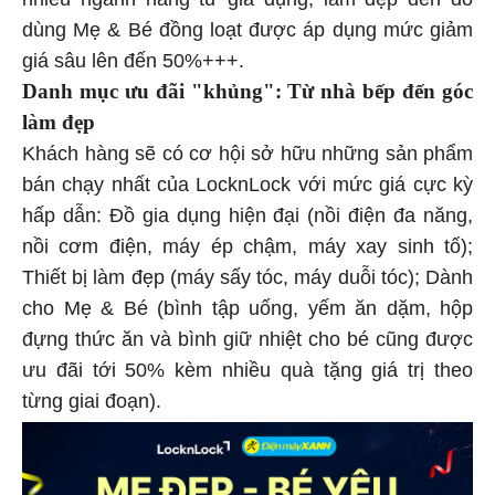
dùng Mẹ & Bé đồng loạt được áp dụng mức giảm
giá sâu lên đến 50%+++.
Danh mục ưu đãi "khủng": Từ nhà bếp đến góc
làm đẹp
Khách hàng sẽ có cơ hội sở hữu những sản phẩm
bán chạy nhất của LocknLock với mức giá cực kỳ
hấp dẫn: Đồ gia dụng hiện đại (nồi điện đa năng,
nồi cơm điện, máy ép chậm, máy xay sinh tố);
Thiết bị làm đẹp (máy sấy tóc, máy duỗi tóc); Dành
cho Mẹ & Bé (bình tập uống, yếm ăn dặm, hộp
đựng thức ăn và bình giữ nhiệt cho bé cũng được
ưu đãi tới 50% kèm nhiều quà tặng giá trị theo
từng giai đoạn).